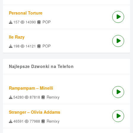
Personal Torture
POP
157
14390
Ile Razy
POP
198
14121
Najlepsze Dzwonki na Telefon
Rampampam – Minelli
Remixy
54280
87818
Stranger – Olivia Addams
Remixy
46591
77988