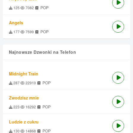
POP
125
7082
Angels
POP
177
7599
Najnowsze Dzwonki na Telefon
Midnight Train
POP
287
22910
Zwodzisz mnie
POP
223
16292
Ludzie z cukru
POP
130
14868