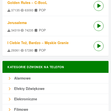
Golden Rules – C-BooL
POP
37135
63093
Jerusalema
POP
34319
74235
I Ciebie Też, Bardzo – Męskie Granie
POP
29361
57280
KATEGORIE DZWONEK NA TELEFON
Alarmowe
Efekty Dźwiękowe
Elektroniczne
Filmowe