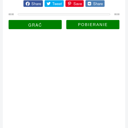
Share
Tweet
Save
Share
00:00
00:00
GRAĆ