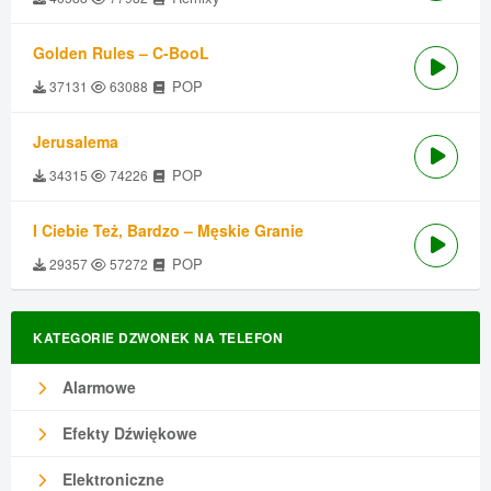
Golden Rules – C-BooL
POP
37131
63088
Jerusalema
POP
34315
74226
I Ciebie Też, Bardzo – Męskie Granie
POP
29357
57272
KATEGORIE DZWONEK NA TELEFON
Alarmowe
Efekty Dźwiękowe
Elektroniczne