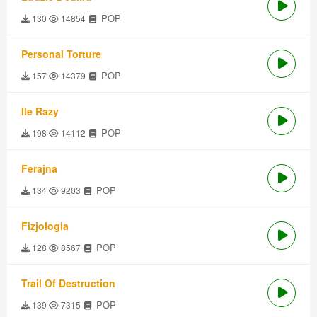
POP
130
14854
Personal Torture
POP
157
14379
Ile Razy
POP
198
14112
Ferajna
POP
134
9203
Fizjologia
POP
128
8567
Trail Of Destruction
POP
139
7315