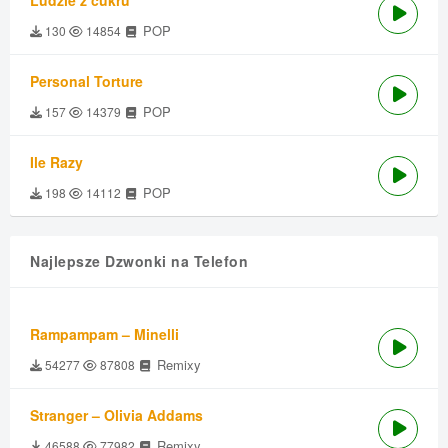
Ludzie z cukru
POP
130
14854
Personal Torture
POP
157
14379
Ile Razy
POP
198
14112
Najlepsze Dzwonki na Telefon
Rampampam – Minelli
Remixy
54277
87808
Stranger – Olivia Addams
Remixy
46588
77982