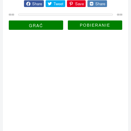
Share
Tweet
Save
Share
00:00
00:00
GRAĆ