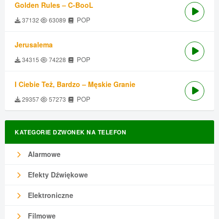
Golden Rules – C-BooL
POP
37132
63089
Jerusalema
POP
34315
74228
I Ciebie Też, Bardzo – Męskie Granie
POP
29357
57273
KATEGORIE DZWONEK NA TELEFON
Alarmowe
Efekty Dźwiękowe
Elektroniczne
Filmowe