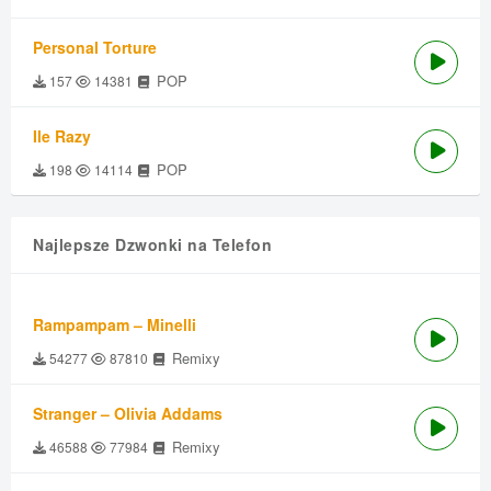
Personal Torture
POP
157
14381
Ile Razy
POP
198
14114
Najlepsze Dzwonki na Telefon
Rampampam – Minelli
Remixy
54277
87810
Stranger – Olivia Addams
Remixy
46588
77984