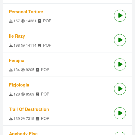
Personal Torture
POP
157
14381
Ile Razy
POP
198
14114
Ferajna
POP
134
9205
Fizjologia
POP
128
8569
Trail Of Destruction
POP
139
7315
Anybody Else