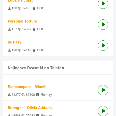
Ludzie z cukru
POP
130
14855
Personal Torture
POP
157
14379
Ile Razy
POP
198
14112
Najlepsze Dzwonki na Telefon
Rampampam – Minelli
Remixy
54277
87808
Stranger – Olivia Addams
Remixy
46588
77982