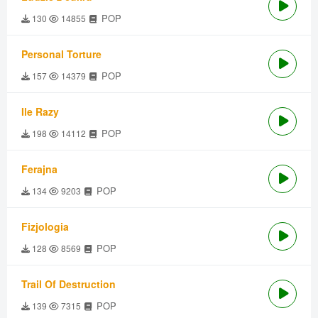
POP
130
14855
Personal Torture
POP
157
14379
Ile Razy
POP
198
14112
Ferajna
POP
134
9203
Fizjologia
POP
128
8569
Trail Of Destruction
POP
139
7315