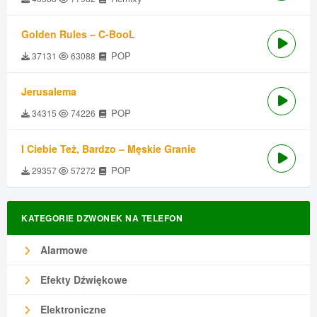
Golden Rules – C-BooL
POP
37131
63088
Jerusalema
POP
34315
74226
I Ciebie Też, Bardzo – Męskie Granie
POP
29357
57272
KATEGORIE DZWONEK NA TELEFON
Alarmowe
Efekty Dźwiękowe
Elektroniczne