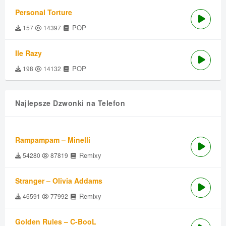
Personal Torture
POP
157
14397
Ile Razy
POP
198
14132
Najlepsze Dzwonki na Telefon
Rampampam – Minelli
Remixy
54280
87819
Stranger – Olivia Addams
Remixy
46591
77992
Golden Rules – C-BooL