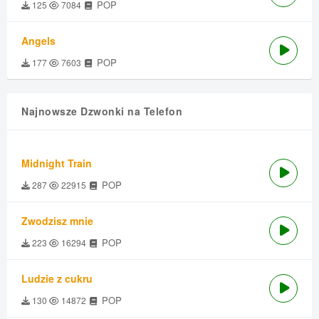
POP
125
7084
Angels
POP
177
7603
Najnowsze Dzwonki na Telefon
Midnight Train
POP
287
22915
Zwodzisz mnie
POP
223
16294
Ludzie z cukru
POP
130
14872