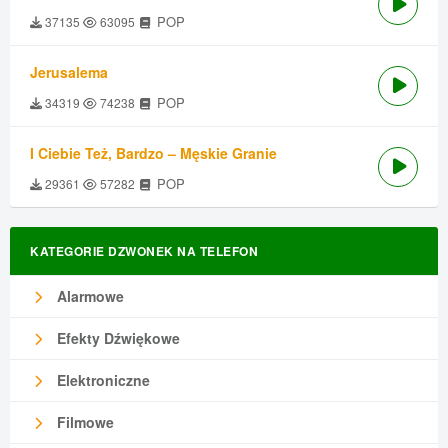
POP
37135
63095
Jerusalema
POP
34319
74238
I Ciebie Też, Bardzo – Męskie Granie
POP
29361
57282
KATEGORIE DZWONEK NA TELEFON
Alarmowe
Efekty Dźwiękowe
Elektroniczne
Filmowe