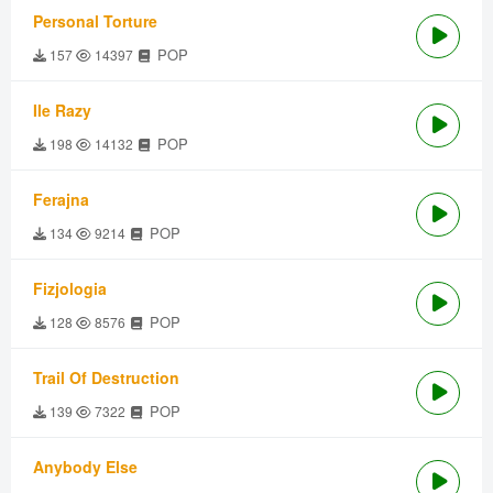
Personal Torture
POP
157
14397
Ile Razy
POP
198
14132
Ferajna
POP
134
9214
Fizjologia
POP
128
8576
Trail Of Destruction
POP
139
7322
Anybody Else