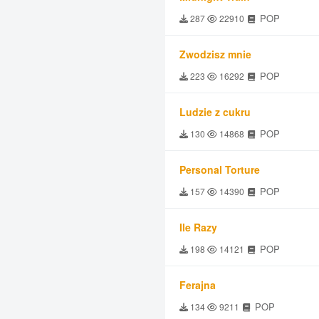
POP
287
22910
Zwodzisz mnie
POP
223
16292
Ludzie z cukru
POP
130
14868
Personal Torture
POP
157
14390
Ile Razy
POP
198
14121
Ferajna
POP
134
9211