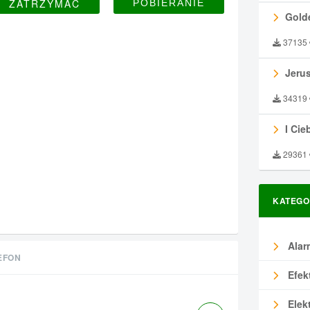
ZATRZYMAĆ
Gold
37135
Jeru
34319
I Ciebie
29361
KATEGO
Alar
EFON
Efek
Elek