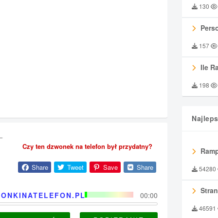
130
Perso
157
Ile R
198
Najlep
–
Czy ten dzwonek na telefon był przydatny?
Ramp
Share
Tweet
Save
Share
54280
Stran
ONKINATELEFON.PL
00:00
46591