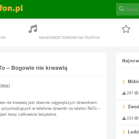
FON
NAJNOWSZE DZWONKI NA TELEFON
Najnow
To – Bogowie nie krwawią
Midni
otes)
287
ie nie krwawią jest obecnie najgorętszym dzwonkiem.
Zwod
przychodzących w telefonie dzwonki na telefon ReTo –
jest teraz całkowicie bezpłatne.
223
Ludzi