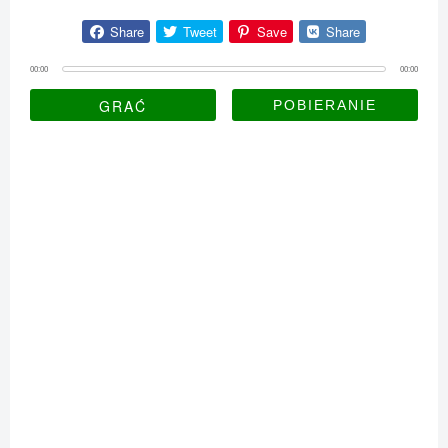
Share
Tweet
Save
Share
00:00
00:00
GRAĆ