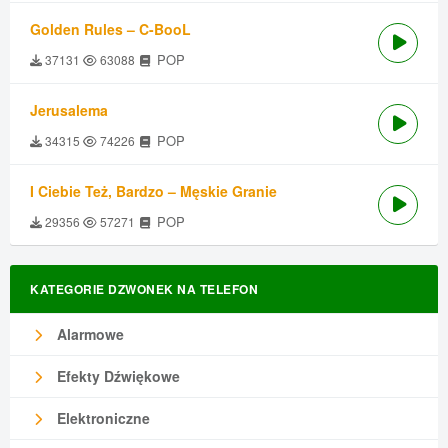
Golden Rules – C-BooL
POP
37131
63088
Jerusalema
POP
34315
74226
I Ciebie Też, Bardzo – Męskie Granie
POP
29356
57271
KATEGORIE DZWONEK NA TELEFON
Alarmowe
Efekty Dźwiękowe
Elektroniczne