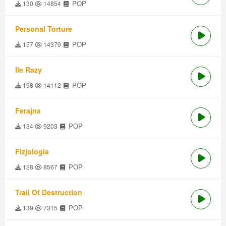
POP
130
14854
Personal Torture
POP
157
14379
Ile Razy
POP
198
14112
Ferajna
POP
134
9203
Fizjologia
POP
128
8567
Trail Of Destruction
POP
139
7315