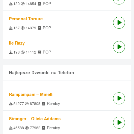
POP
130
14854
Personal Torture
POP
157
14379
Ile Razy
POP
198
14112
Najlepsze Dzwonki na Telefon
Rampampam – Minelli
Remixy
54277
87808
Stranger – Olivia Addams
Remixy
46588
77982