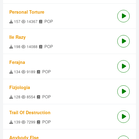
Personal Torture
POP
157
14367
Ile Razy
POP
198
14088
Ferajna
POP
134
9189
Fizjologia
POP
128
8554
Trail Of Destruction
POP
139
7299
Anybody Else