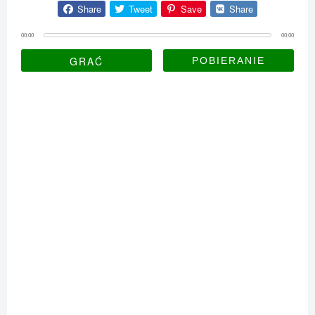
Share
Tweet
Save
Share
00:00
00:00
GRAĆ