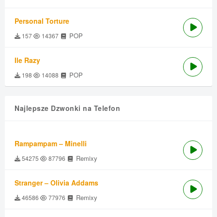
Personal Torture
POP
157
14367
Ile Razy
POP
198
14088
Najlepsze Dzwonki na Telefon
Rampampam – Minelli
Remixy
54275
87796
Stranger – Olivia Addams
Remixy
46586
77976