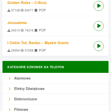
Golden Rules – C-BooL
POP
37128
63077
Jerusalema
POP
34313
74216
I Ciebie Też, Bardzo – Męskie Granie
POP
29354
57258
KATEGORIE DZWONEK NA TELEFON
Alarmowe
Efekty Dźwiękowe
Elektroniczne
Filmowe