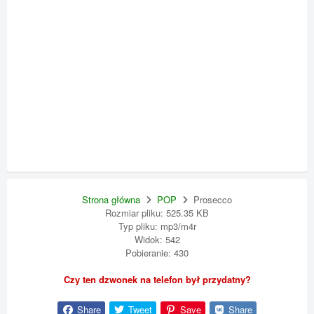
Strona główna
POP
Prosecco
Rozmiar pliku: 525.35 KB
Typ pliku: mp3/m4r
Widok: 542
Pobieranie: 430
Czy ten dzwonek na telefon był przydatny?
Share
Tweet
Save
Share