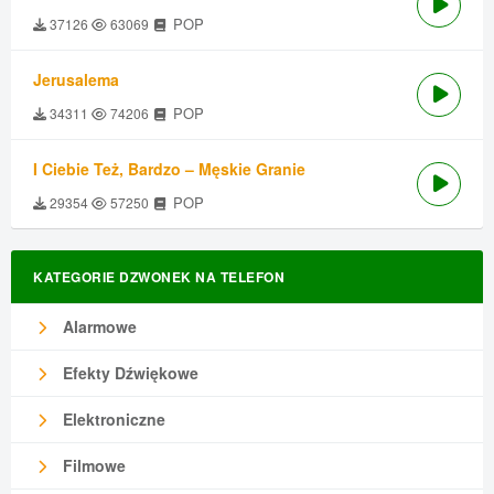
POP
37126
63069
Jerusalema
POP
34311
74206
I Ciebie Też, Bardzo – Męskie Granie
POP
29354
57250
KATEGORIE DZWONEK NA TELEFON
Alarmowe
Efekty Dźwiękowe
Elektroniczne
Filmowe