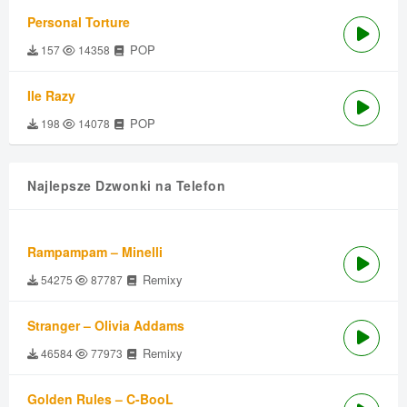
Personal Torture
POP
157
14358
Ile Razy
POP
198
14078
Najlepsze Dzwonki na Telefon
Rampampam – Minelli
Remixy
54275
87787
Stranger – Olivia Addams
Remixy
46584
77973
Golden Rules – C-BooL