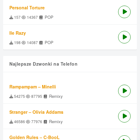
Personal Torture
POP
157
14367
Ile Razy
POP
198
14087
Najlepsze Dzwonki na Telefon
Rampampam – Minelli
Remixy
54275
87795
Stranger – Olivia Addams
Remixy
46586
77976
Golden Rules – C-BooL