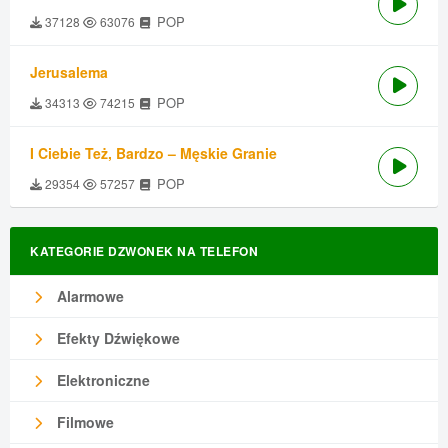
POP
37128
63076
Jerusalema
POP
34313
74215
I Ciebie Też, Bardzo – Męskie Granie
POP
29354
57257
KATEGORIE DZWONEK NA TELEFON
Alarmowe
Efekty Dźwiękowe
Elektroniczne
Filmowe