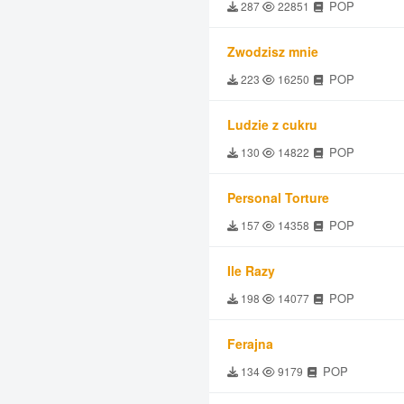
POP
287
22851
Zwodzisz mnie
POP
223
16250
Ludzie z cukru
POP
130
14822
Personal Torture
POP
157
14358
Ile Razy
POP
198
14077
Ferajna
POP
134
9179