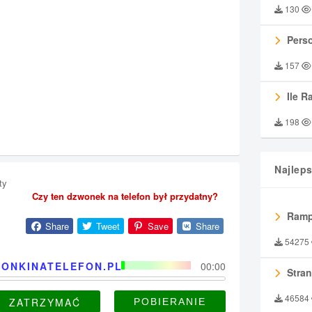
130
Perso
157
Ile R
198
Najlep
ty
Czy ten dzwonek na telefon był przydatny?
Ramp
Share
Tweet
Save
Share
54275
ONKINATELEFON.PL
00:00
Stran
46584
ZATRZYMAĆ