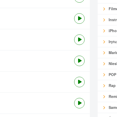
Film
Inst
iPho
Irytu
Mari
Nies
POP
Rap
Remi
Sam