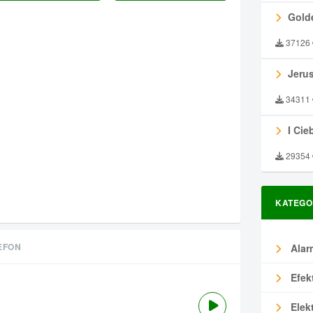
Gold
37126
Jeru
34311
I Ciebie
29354
KATEGO
EFON
Alar
Efek
Elek