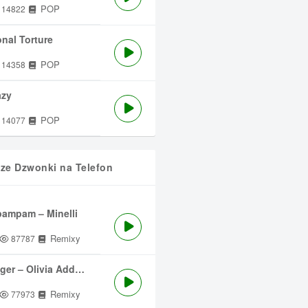
POP
14822
nal Torture
POP
14358
azy
POP
14077
sze Dzwonki na Telefon
ampam – Minelli
Remixy
87787
ger – Olivia Addams
Remixy
77973