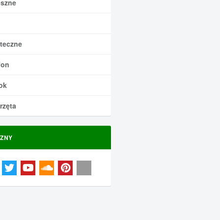
szne
teczne
fon
ok
rzęta
ZNY