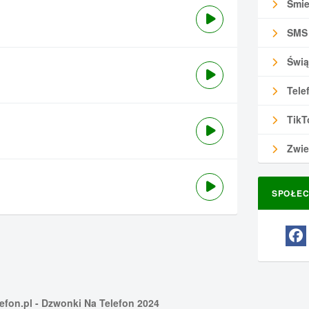
Śmie
SMS
Świą
Tele
TikT
Zwie
SPOŁEC
efon.pl
- Dzwonki Na Telefon 2024