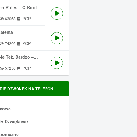
en Rules – C-BooL
POP
63068
salema
POP
74206
 Też, Bardzo – Męskie Granie
POP
57250
RIE DZWONEK NA TELEFON
mowe
ty Dźwiękowe
troniczne