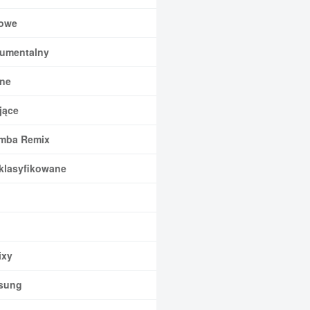
owe
rumentalny
ne
jące
mba Remix
klasyfikowane
xy
sung