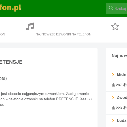
FON
NAJNOWSZE DZWONKI NA TELEFON
Najnow
PRETENSJE
Midni
ote)
287
est obecnie najgorętszym dzwonkiem. Zastępowanie
Zwod
ch w telefonie dzwonki na telefon PRETENSJE (441.68
ne.
223
Ludzi