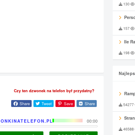
130
Perso
157
Ile R
198
Najlep
Czy ten dzwonek na telefon był przydatny?
Ramp
Share
Tweet
Save
Share
54277
Stran
ONKINATELEFON.PL
00:00
46588