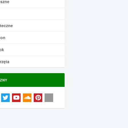
szne
teczne
fon
ok
rzęta
ZNY