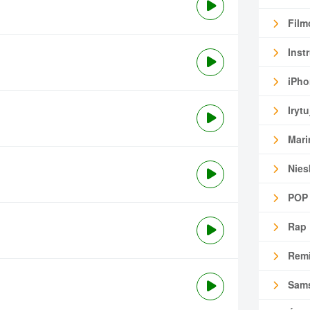
Film
Inst
iPho
Irytu
Mari
Nies
POP
Rap
Remi
Sam