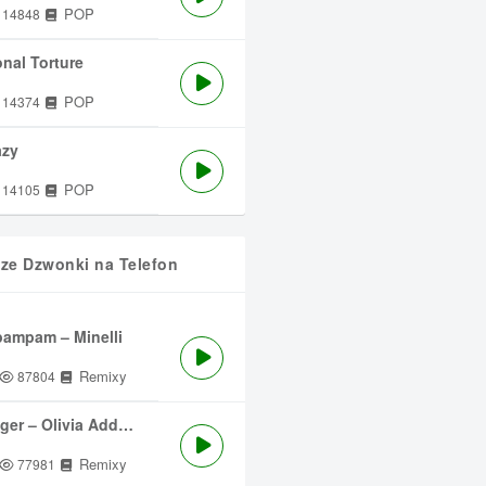
POP
14848
nal Torture
POP
14374
azy
POP
14105
sze Dzwonki na Telefon
ampam – Minelli
Remixy
87804
ger – Olivia Addams
Remixy
77981