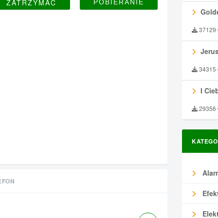
ZATRZYMAĆ
Gold
37129
Jeru
34315
I Ciebie
29356
KATEGO
Alar
EFON
Efek
Elek