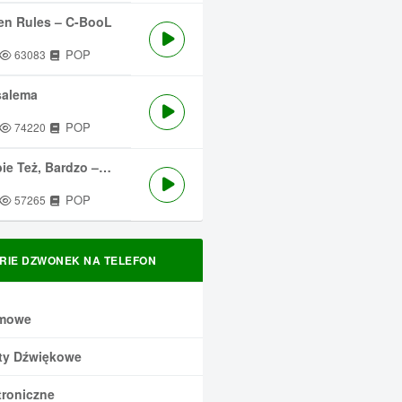
en Rules – C-BooL
POP
63083
salema
POP
74220
 Też, Bardzo – Męskie Granie
POP
57265
RIE DZWONEK NA TELEFON
mowe
ty Dźwiękowe
troniczne