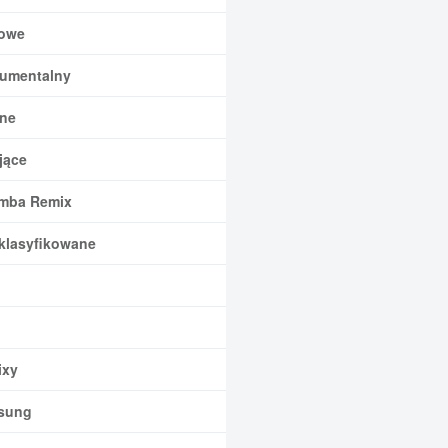
owe
rumentalny
ne
jące
mba Remix
klasyfikowane
xy
sung