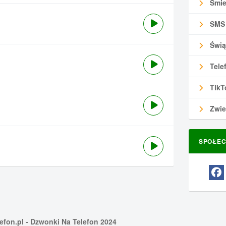
Śmie
SMS
Świą
Tele
TikT
Zwie
SPOŁEC
efon.pl
- Dzwonki Na Telefon 2024