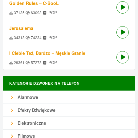
Golden Rules – C-BooL
POP
37135
63093
Jerusalema
POP
34318
74234
I Ciebie Też, Bardzo – Męskie Granie
POP
29361
57278
KATEGORIE DZWONEK NA TELEFON
Alarmowe
Efekty Dźwiękowe
Elektroniczne
Filmowe