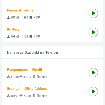
Personal Torture
POP
157
14390
Ile Razy
POP
198
14121
Najlepsze Dzwonki na Telefon
Rampampam – Minelli
Remixy
54280
87817
Stranger – Olivia Addams
Remixy
46591
77988