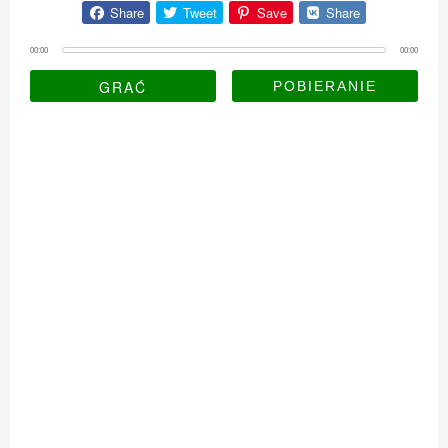
Share
Tweet
Save
Share
00:00
00:00
GRAĆ