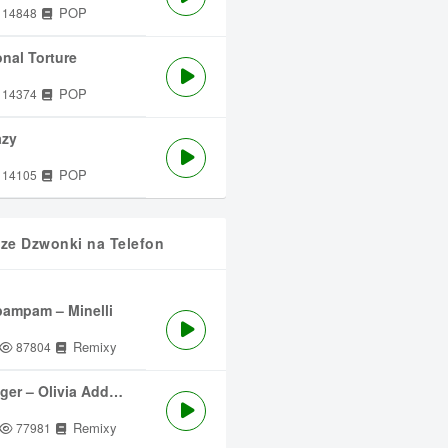
POP
14848
nal Torture
POP
14374
azy
POP
14105
sze Dzwonki na Telefon
ampam – Minelli
Remixy
87804
ger – Olivia Addams
Remixy
77981