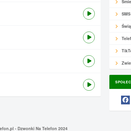
Śmie
SMS
Świą
Tele
TikT
Zwie
SPOŁEC
efon.pl
- Dzwonki Na Telefon 2024