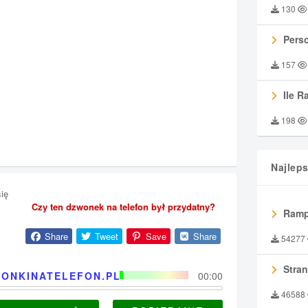
130
Perso
157
Ile R
198
Najlep
ię
Czy ten dzwonek na telefon był przydatny?
Ramp
Share
Tweet
Save
Share
54277
Stran
ONKINATELEFON.PL
00:00
46588