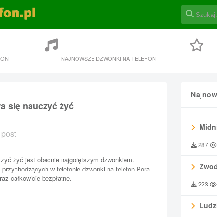
FON
NAJNOWSZE DZWONKI NA TELEFON
Najnow
ra się nauczyć żyć
Midni
 post
287
czyć żyć jest obecnie najgorętszym dzwonkiem.
Zwod
przychodzących w telefonie dzwonki na telefon Pora
raz całkowicie bezpłatne.
223
Ludzi