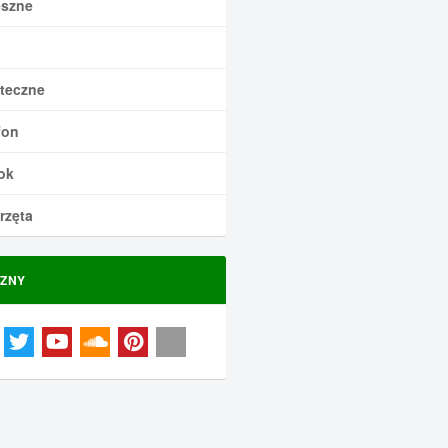
szne
teczne
fon
ok
rzęta
ZNY