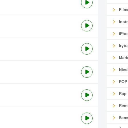
Film
Inst
iPho
Irytu
Mari
Nies
POP
Rap
Remi
Sam