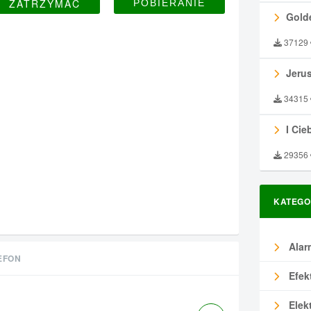
ZATRZYMAĆ
Gold
37129
Jeru
34315
I Ciebie
29356
KATEGO
Alar
EFON
Efek
Elek