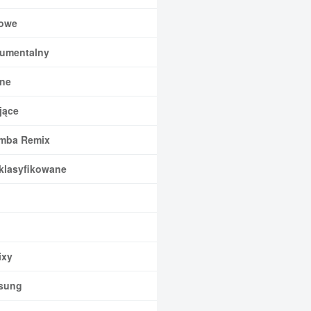
owe
rumentalny
ne
jące
mba Remix
klasyfikowane
xy
sung