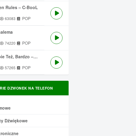
en Rules – C-BooL
POP
63083
salema
POP
74220
 Też, Bardzo – Męskie Granie
POP
57265
RIE DZWONEK NA TELEFON
mowe
ty Dźwiękowe
troniczne