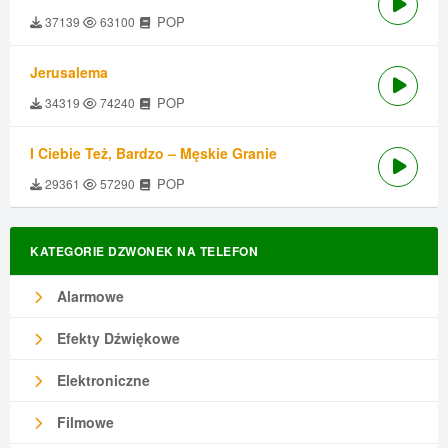
POP
37139
63100
Jerusalema
POP
34319
74240
I Ciebie Też, Bardzo – Męskie Granie
POP
29361
57290
KATEGORIE DZWONEK NA TELEFON
Alarmowe
Efekty Dźwiękowe
Elektroniczne
Filmowe