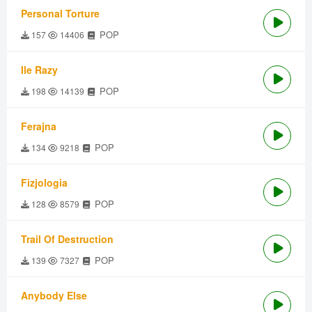
Personal Torture
POP
157
14406
Ile Razy
POP
198
14139
Ferajna
POP
134
9218
Fizjologia
POP
128
8579
Trail Of Destruction
POP
139
7327
Anybody Else