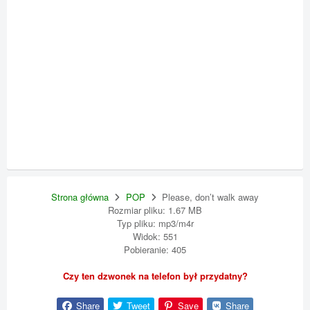
Strona główna
POP
Please, don’t walk away
Rozmiar pliku: 1.67 MB
Typ pliku: mp3/m4r
Widok: 551
Pobieranie: 405
Czy ten dzwonek na telefon był przydatny?
Share
Tweet
Save
Share