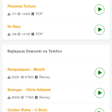
Personal Torture
POP
157
14406
Ile Razy
POP
198
14139
Najlepsze Dzwonki na Telefon
Rampampam – Minelli
Remixy
54281
87823
Stranger – Olivia Addams
Remixy
46592
77995
Golden Rules – C-BooL