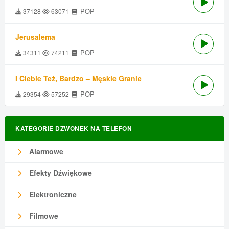
POP
37128
63071
Jerusalema
POP
34311
74211
I Ciebie Też, Bardzo – Męskie Granie
POP
29354
57252
KATEGORIE DZWONEK NA TELEFON
Alarmowe
Efekty Dźwiękowe
Elektroniczne
Filmowe