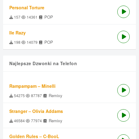
Personal Torture
POP
157
14361
Ile Razy
POP
198
14079
Najlepsze Dzwonki na Telefon
Rampampam – Minelli
Remixy
54275
87787
Stranger – Olivia Addams
Remixy
46584
77974
Golden Rules – C-BooL