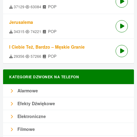
POP
37129
63084
Jerusalema
POP
34315
74221
I Ciebie Też, Bardzo – Męskie Granie
POP
29356
57266
KATEGORIE DZWONEK NA TELEFON
Alarmowe
Efekty Dźwiękowe
Elektroniczne
Filmowe