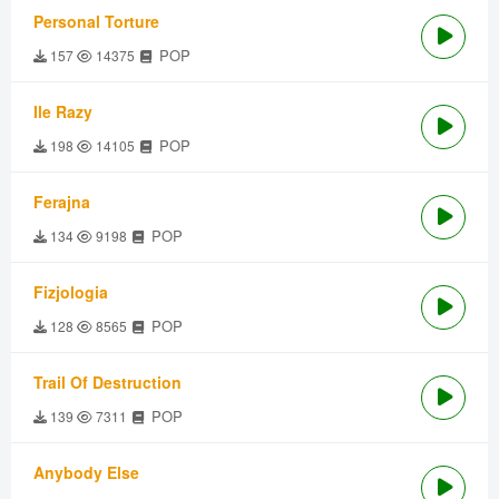
Personal Torture
POP
157
14375
Ile Razy
POP
198
14105
Ferajna
POP
134
9198
Fizjologia
POP
128
8565
Trail Of Destruction
POP
139
7311
Anybody Else