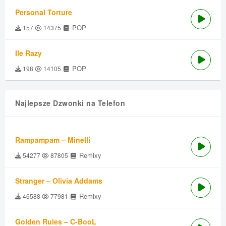
Personal Torture
POP
157
14375
Ile Razy
POP
198
14105
Najlepsze Dzwonki na Telefon
Rampampam – Minelli
Remixy
54277
87805
Stranger – Olivia Addams
Remixy
46588
77981
Golden Rules – C-BooL