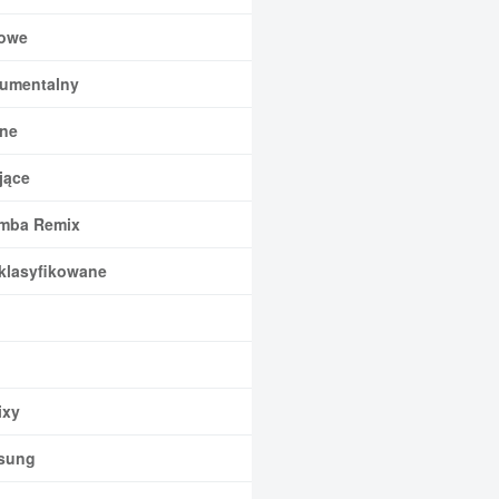
owe
rumentalny
ne
jące
mba Remix
klasyfikowane
xy
sung