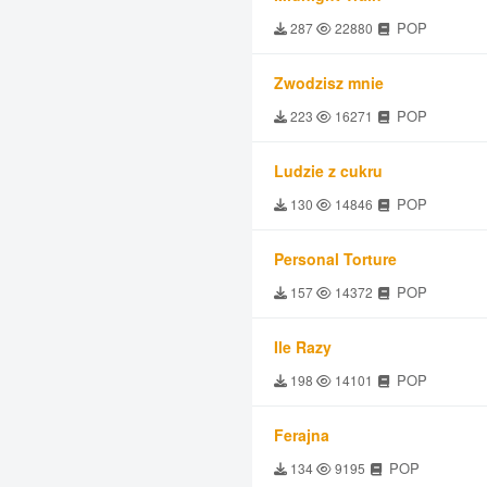
POP
287
22880
Zwodzisz mnie
POP
223
16271
Ludzie z cukru
POP
130
14846
Personal Torture
POP
157
14372
Ile Razy
POP
198
14101
Ferajna
POP
134
9195