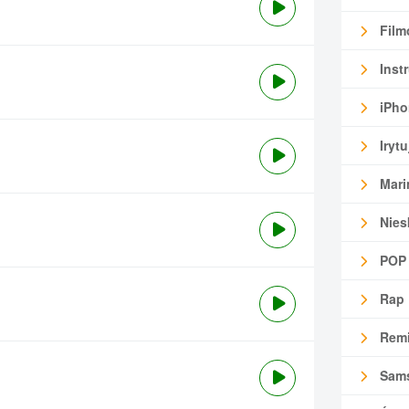
Film
Inst
iPho
Irytu
Mari
Nies
POP
Rap
Remi
Sam