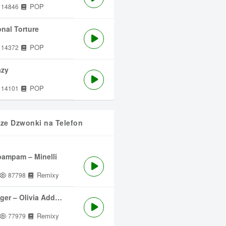
POP
14846
nal Torture
POP
14372
azy
POP
14101
sze Dzwonki na Telefon
ampam – Minelli
Remixy
87798
ger – Olivia Addams
Remixy
77979