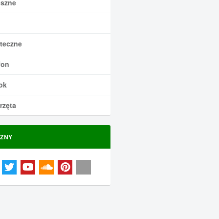
szne
teczne
fon
ok
rzęta
ZNY