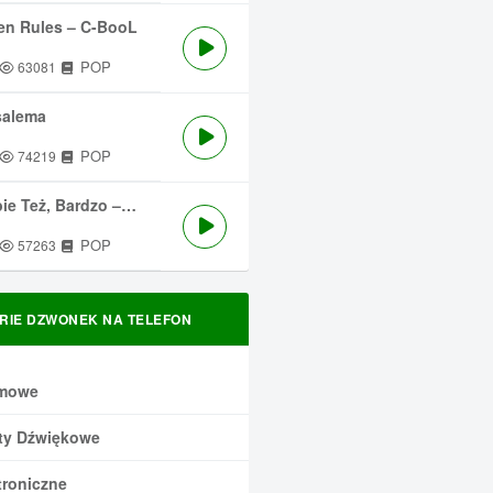
en Rules – C-BooL
POP
63081
salema
POP
74219
 Też, Bardzo – Męskie Granie
POP
57263
RIE DZWONEK NA TELEFON
mowe
ty Dźwiękowe
troniczne