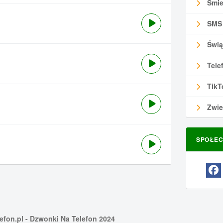
Śmie
SMS
Świą
Tele
TikT
Zwie
SPOŁEC
efon.pl
- Dzwonki Na Telefon 2024