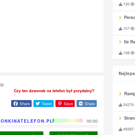
130
Perso
157
Ile R
198
Najlep
 M
Czy ten dzwonek na telefon był przydatny?
Ramp
Share
Tweet
Save
Share
54276
Stran
ONKINATELEFON.PL
00:00
46587