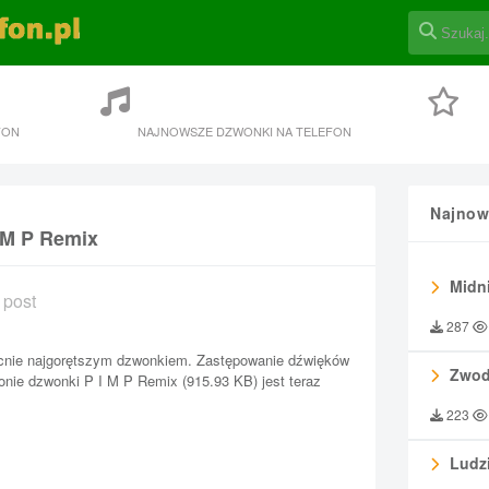
FON
NAJNOWSZE DZWONKI NA TELEFON
Najnow
I M P Remix
Midni
 post
287
cnie najgorętszym dzwonkiem. Zastępowanie dźwięków
Zwod
nie dzwonki P I M P Remix (915.93 KB) jest teraz
223
Ludzi