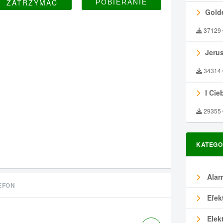
ZATRZYMAĆ
Gold
37129
Jeru
34314
I Ciebie
29355
KATEGO
Alar
EFON
Efek
Elek