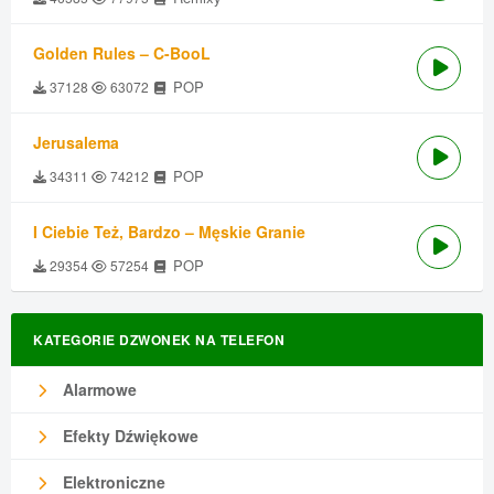
Golden Rules – C-BooL
POP
37128
63072
Jerusalema
POP
34311
74212
I Ciebie Też, Bardzo – Męskie Granie
POP
29354
57254
KATEGORIE DZWONEK NA TELEFON
Alarmowe
Efekty Dźwiękowe
Elektroniczne