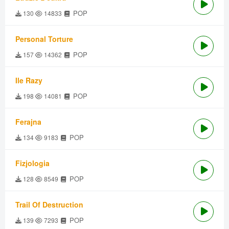
POP
130
14833
Personal Torture
POP
157
14362
Ile Razy
POP
198
14081
Ferajna
POP
134
9183
Fizjologia
POP
128
8549
Trail Of Destruction
POP
139
7293