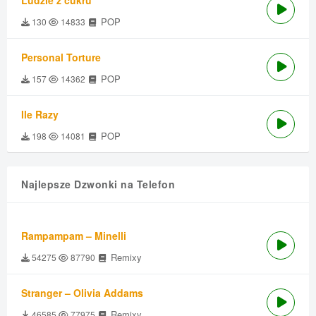
Ludzie z cukru
POP
130
14833
Personal Torture
POP
157
14362
Ile Razy
POP
198
14081
Najlepsze Dzwonki na Telefon
Rampampam – Minelli
Remixy
54275
87790
Stranger – Olivia Addams
Remixy
46585
77975