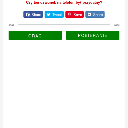
Czy ten dzwonek na telefon był przydatny?
Share
Tweet
Save
Share
00:00
00:00
GRAĆ