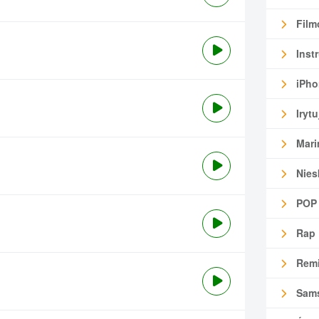
Film
Inst
iPho
Irytu
Mari
Nies
POP
Rap
Remi
Sam