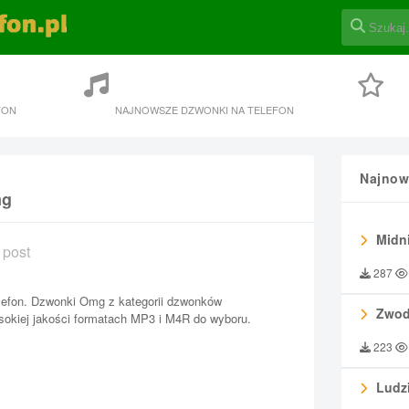
FON
NAJNOWSZE DZWONKI NA TELEFON
Najnow
mg
Midni
 post
287
lefon. Dzwonki Omg z kategorii dzwonków
Zwod
sokiej jakości formatach MP3 i M4R do wyboru.
223
Ludzi