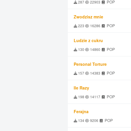
POP
287
22903
Zwodzisz mnie
POP
223
16286
Ludzie z cukru
POP
130
14860
Personal Torture
POP
157
14383
Ile Razy
POP
198
14117
Ferajna
POP
134
9206