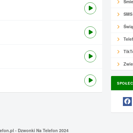
Śmie
SMS
Świą
Tele
TikT
Zwie
SPOŁEC
efon.pl
- Dzwonki Na Telefon 2024