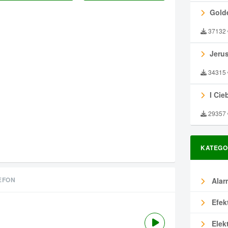
Gold
37132
Jeru
34315
I Ciebie
29357
KATEGO
EFON
Alar
Efek
Elek