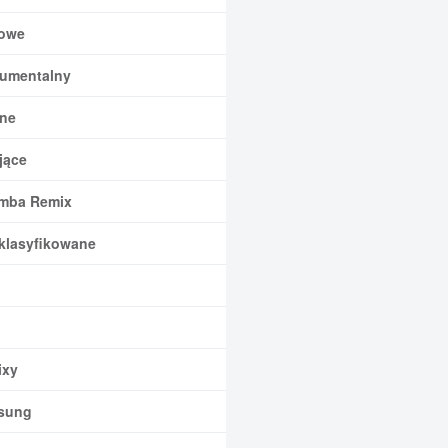
owe
rumentalny
ne
jące
mba Remix
klasyfikowane
xy
sung