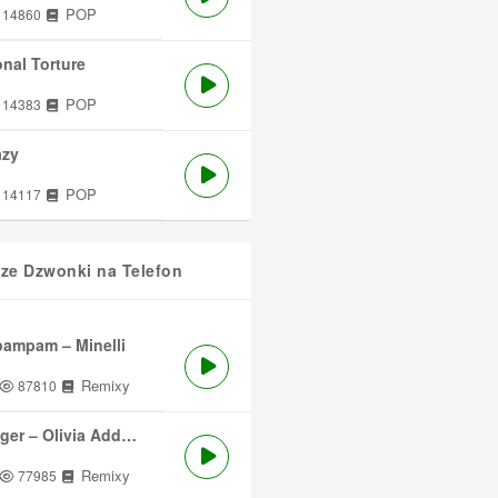
POP
14860
nal Torture
POP
14383
azy
POP
14117
sze Dzwonki na Telefon
ampam – Minelli
Remixy
87810
ger – Olivia Addams
Remixy
77985