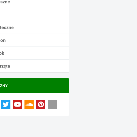
szne
teczne
fon
ok
rzęta
ZNY