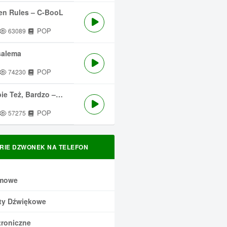
en Rules – C-BooL
POP
63089
salema
POP
74230
 Też, Bardzo – Męskie Granie
POP
57275
RIE DZWONEK NA TELEFON
mowe
ty Dźwiękowe
troniczne