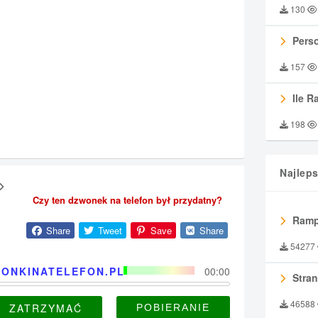
130
Perso
157
Ile R
198
Najlep
Czy ten dzwonek na telefon był przydatny?
Ramp
Share
Tweet
Save
Share
54277
ONKINATELEFON.PL
00:00
Stran
46588
ZATRZYMAĆ