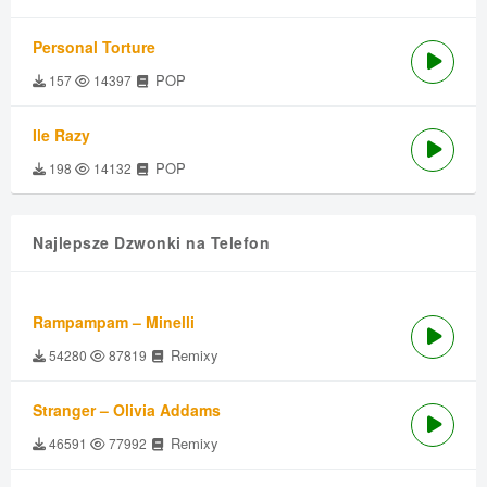
Personal Torture
POP
157
14397
Ile Razy
POP
198
14132
Najlepsze Dzwonki na Telefon
Rampampam – Minelli
Remixy
54280
87819
Stranger – Olivia Addams
Remixy
46591
77992