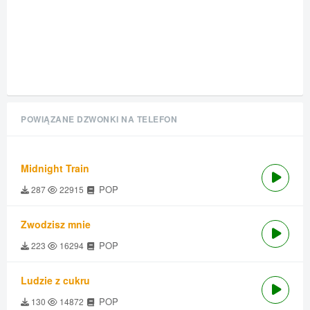
POWIĄZANE DZWONKI NA TELEFON
Midnight Train
POP
287
22915
Zwodzisz mnie
POP
223
16294
Ludzie z cukru
POP
130
14872