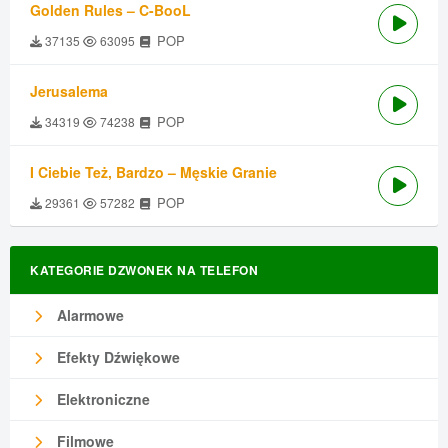
Golden Rules – C-BooL
POP
37135
63095
Jerusalema
POP
34319
74238
I Ciebie Też, Bardzo – Męskie Granie
POP
29361
57282
KATEGORIE DZWONEK NA TELEFON
Alarmowe
Efekty Dźwiękowe
Elektroniczne
Filmowe