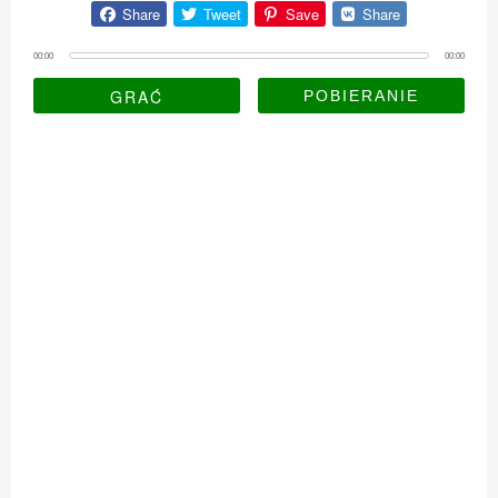
Share
Tweet
Save
Share
00:00
00:00
GRAĆ