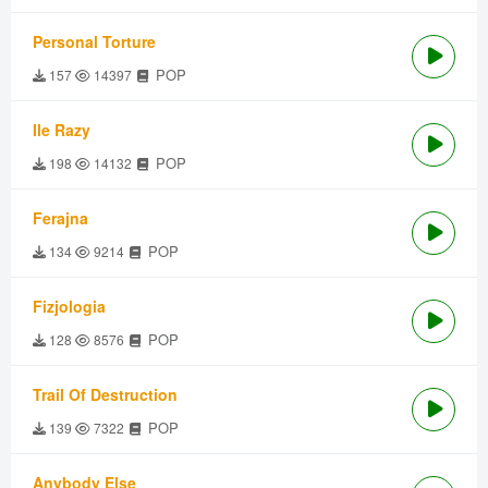
Personal Torture
POP
157
14397
Ile Razy
POP
198
14132
Ferajna
POP
134
9214
Fizjologia
POP
128
8576
Trail Of Destruction
POP
139
7322
Anybody Else