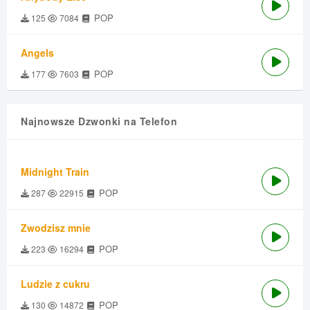
POP
125
7084
Angels
POP
177
7603
Najnowsze Dzwonki na Telefon
Midnight Train
POP
287
22915
Zwodzisz mnie
POP
223
16294
Ludzie z cukru
POP
130
14872