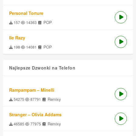
Personal Torture
POP
157
14363
Ile Razy
POP
198
14081
Najlepsze Dzwonki na Telefon
Rampampam – Minelli
Remixy
54275
87791
Stranger – Olivia Addams
Remixy
46585
77975