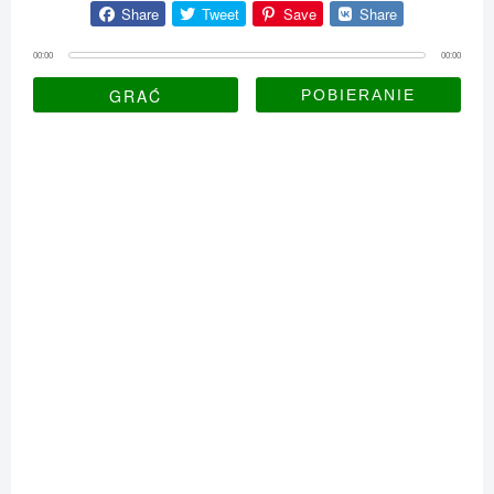
Share
Tweet
Save
Share
00:00
00:00
GRAĆ