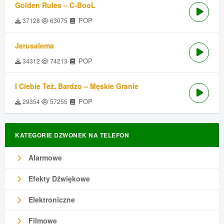
Golden Rules – C-BooL
POP
37128
63075
Jerusalema
POP
34312
74213
I Ciebie Też, Bardzo – Męskie Granie
POP
29354
57255
KATEGORIE DZWONEK NA TELEFON
Alarmowe
Efekty Dźwiękowe
Elektroniczne
Filmowe