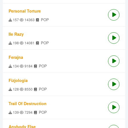
Personal Torture
POP
157
14363
Ile Razy
POP
198
14081
Ferajna
POP
134
9184
Fizjologia
POP
128
8550
Trail Of Destruction
POP
139
7294
Anybody Else