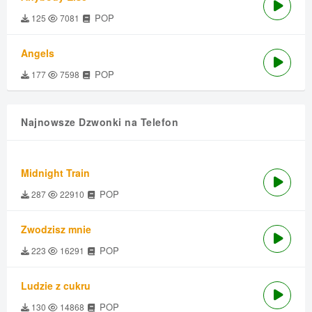
POP
125
7081
Angels
POP
177
7598
Najnowsze Dzwonki na Telefon
Midnight Train
POP
287
22910
Zwodzisz mnie
POP
223
16291
Ludzie z cukru
POP
130
14868