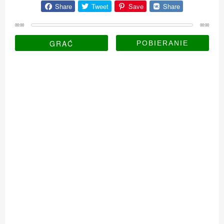
Share
Tweet
Save
Share
00:00
00:00
GRAĆ