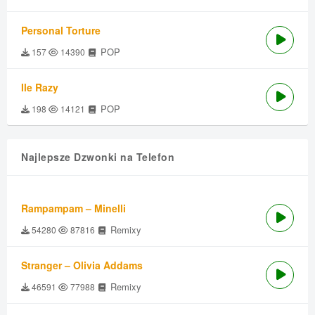
Personal Torture
POP
157
14390
Ile Razy
POP
198
14121
Najlepsze Dzwonki na Telefon
Rampampam – Minelli
Remixy
54280
87816
Stranger – Olivia Addams
Remixy
46591
77988