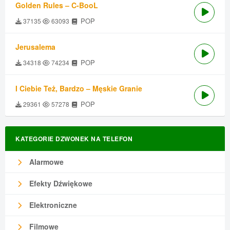
Golden Rules – C-BooL
POP
37135
63093
Jerusalema
POP
34318
74234
I Ciebie Też, Bardzo – Męskie Granie
POP
29361
57278
KATEGORIE DZWONEK NA TELEFON
Alarmowe
Efekty Dźwiękowe
Elektroniczne
Filmowe