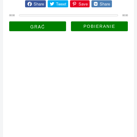
Share
Tweet
Save
Share
00:00
00:00
GRAĆ