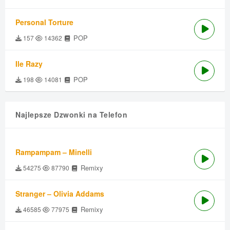
Personal Torture
POP
157
14362
Ile Razy
POP
198
14081
Najlepsze Dzwonki na Telefon
Rampampam – Minelli
Remixy
54275
87790
Stranger – Olivia Addams
Remixy
46585
77975