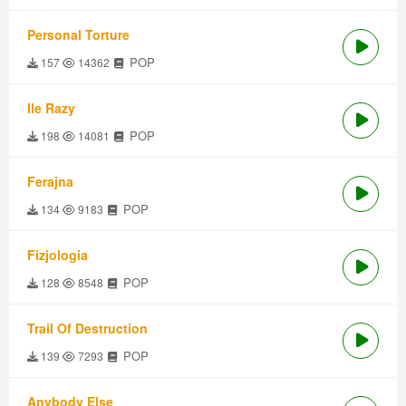
Personal Torture
POP
157
14362
Ile Razy
POP
198
14081
Ferajna
POP
134
9183
Fizjologia
POP
128
8548
Trail Of Destruction
POP
139
7293
Anybody Else