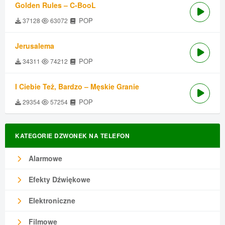
Golden Rules – C-BooL
POP
37128
63072
Jerusalema
POP
34311
74212
I Ciebie Też, Bardzo – Męskie Granie
POP
29354
57254
KATEGORIE DZWONEK NA TELEFON
Alarmowe
Efekty Dźwiękowe
Elektroniczne
Filmowe