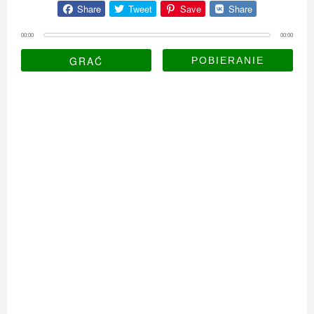
Share
Tweet
Save
Share
00:00
00:00
GRAĆ