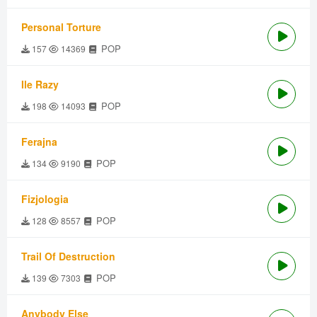
Personal Torture
POP
157
14369
Ile Razy
POP
198
14093
Ferajna
POP
134
9190
Fizjologia
POP
128
8557
Trail Of Destruction
POP
139
7303
Anybody Else