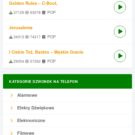
Golden Rules – C-BooL
POP
37129
63078
Jerusalema
POP
34313
74217
I Ciebie Też, Bardzo – Męskie Granie
POP
29354
57262
KATEGORIE DZWONEK NA TELEFON
Alarmowe
Efekty Dźwiękowe
Elektroniczne
Filmowe