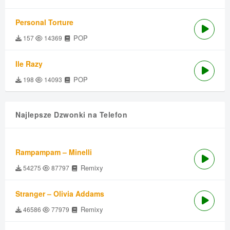
Personal Torture
POP
157
14369
Ile Razy
POP
198
14093
Najlepsze Dzwonki na Telefon
Rampampam – Minelli
Remixy
54275
87797
Stranger – Olivia Addams
Remixy
46586
77979