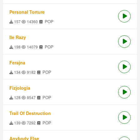
Personal Torture
POP
157
14360
Ile Razy
POP
198
14079
Ferajna
POP
134
9182
Fizjologia
POP
128
8547
Trail Of Destruction
POP
139
7292
Anybody Else