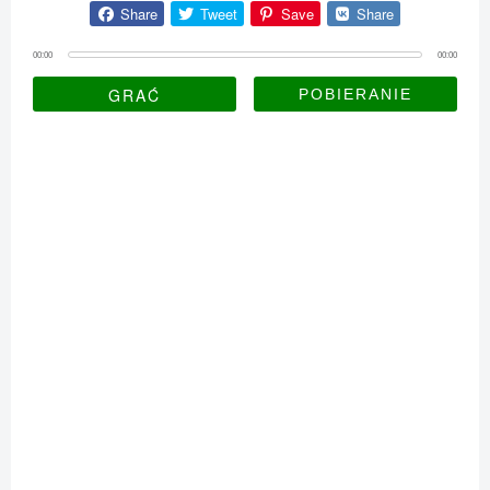
Share
Tweet
Save
Share
00:00
00:00
GRAĆ