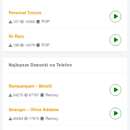
Personal Torture
POP
157
14360
Ile Razy
POP
198
14079
Najlepsze Dzwonki na Telefon
Rampampam – Minelli
Remixy
54275
87787
Stranger – Olivia Addams
Remixy
46584
77974