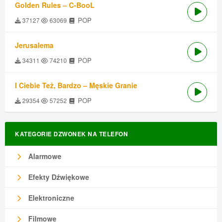
Golden Rules – C-BooL
POP
37127
63069
Jerusalema
POP
34311
74210
I Ciebie Też, Bardzo – Męskie Granie
POP
29354
57252
KATEGORIE DZWONEK NA TELEFON
Alarmowe
Efekty Dźwiękowe
Elektroniczne
Filmowe