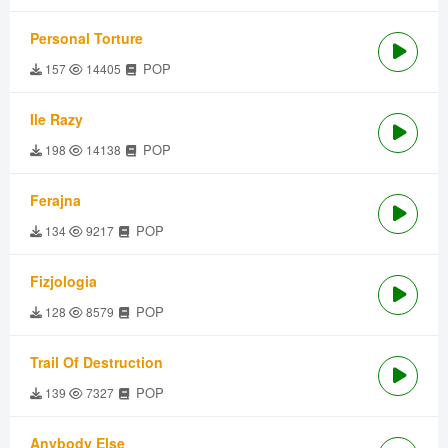
Personal Torture
POP
157
14405
Ile Razy
POP
198
14138
Ferajna
POP
134
9217
Fizjologia
POP
128
8579
Trail Of Destruction
POP
139
7327
Anybody Else