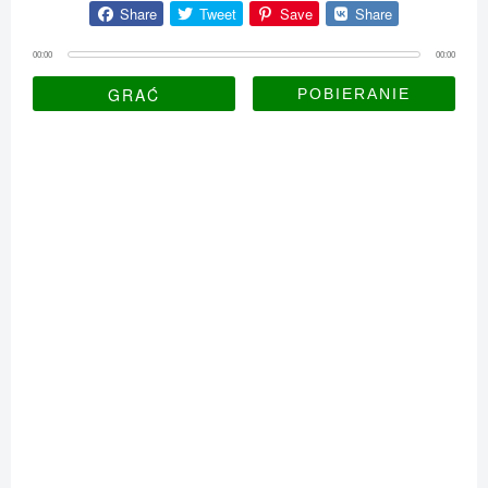
Share
Tweet
Save
Share
00:00
00:00
GRAĆ