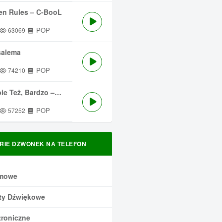
en Rules – C-BooL
POP
63069
salema
POP
74210
 Też, Bardzo – Męskie Granie
POP
57252
RIE DZWONEK NA TELEFON
mowe
ty Dźwiękowe
troniczne