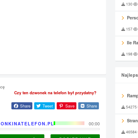
130
Perso
157
Ile R
198
Najlep
hcę
Czy ten dzwonek na telefon był przydatny?
Ramp
Share
Tweet
Save
Share
54275
Stran
ONKINATELEFON.PL
00:00
46584