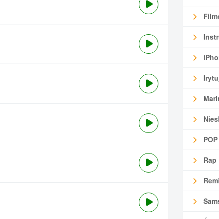
Film
Inst
iPho
Irytu
Mari
Nies
POP
Rap
Remi
Sam