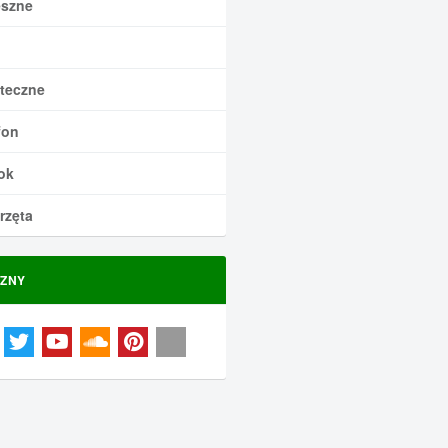
szne
teczne
fon
ok
rzęta
ZNY