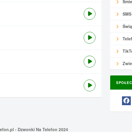
Śmie
SMS
Świą
Tele
TikT
Zwie
SPOŁEC
efon.pl
- Dzwonki Na Telefon 2024