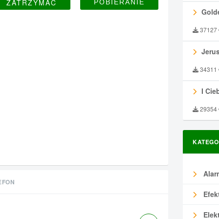
ZATRZYMAĆ
Gold
37127
Jeru
34311
I Ciebie
29354
KATEGO
Alar
EFON
Efek
Elek