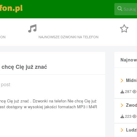
FON
NAJNOWSZE DZWONKI NA TELEFON
Najnow
 chcę Cię już znać
Midni
 post
287
hcę Cię już znać . Dzwonki na telefon Nie chcę Cię już
Zwod
est dostępny w wysokiej jakości formatach MP3 i M4R
223
Ludzi