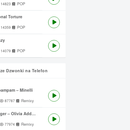
POP
14823
nal Torture
POP
14359
azy
POP
14079
sze Dzwonki na Telefon
ampam – Minelli
Remixy
87787
ger – Olivia Addams
Remixy
77974