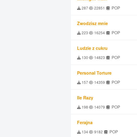
POP
287
22851
Zwodzisz mnie
POP
223
16254
Ludzie z cukru
POP
130
14823
Personal Torture
POP
157
14359
Ile Razy
POP
198
14079
Ferajna
POP
134
9182