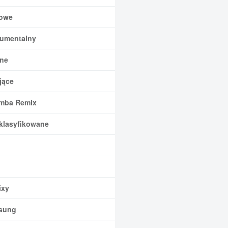
owe
rumentalny
ne
jące
mba Remix
klasyfikowane
xy
sung