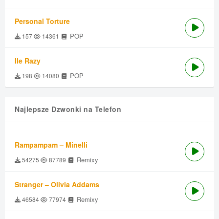
Personal Torture
POP
157
14361
Ile Razy
POP
198
14080
Najlepsze Dzwonki na Telefon
Rampampam – Minelli
Remixy
54275
87789
Stranger – Olivia Addams
Remixy
46584
77974