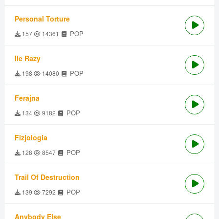
Personal Torture
POP
157
14361
Ile Razy
POP
198
14080
Ferajna
POP
134
9182
Fizjologia
POP
128
8547
Trail Of Destruction
POP
139
7292
Anybody Else