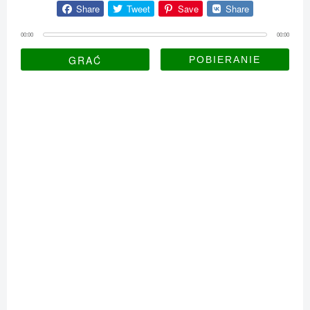
Share
Tweet
Save
Share
00:00
00:00
GRAĆ