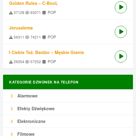
Golden Rules – C-BooL
POP
37128
63071
Jerusalema
POP
34311
74211
I Ciebie Też, Bardzo – Męskie Granie
POP
29354
57252
KATEGORIE DZWONEK NA TELEFON
Alarmowe
Efekty Dźwiękowe
Elektroniczne
Filmowe