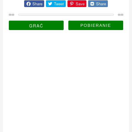
Share
Tweet
Save
Share
00:00
00:00
GRAĆ