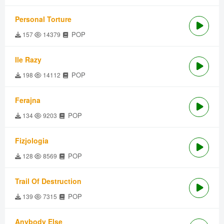
Personal Torture
POP
157
14379
Ile Razy
POP
198
14112
Ferajna
POP
134
9203
Fizjologia
POP
128
8569
Trail Of Destruction
POP
139
7315
Anybody Else