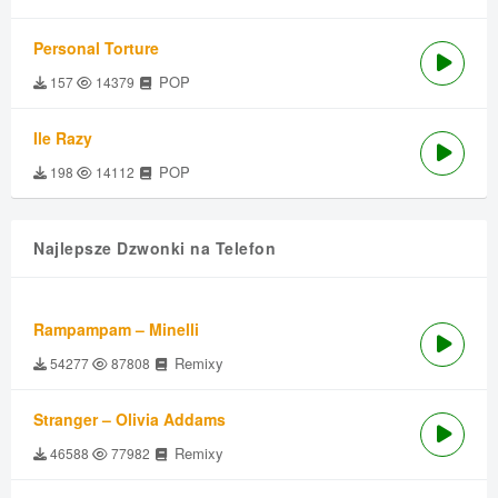
Personal Torture
POP
157
14379
Ile Razy
POP
198
14112
Najlepsze Dzwonki na Telefon
Rampampam – Minelli
Remixy
54277
87808
Stranger – Olivia Addams
Remixy
46588
77982