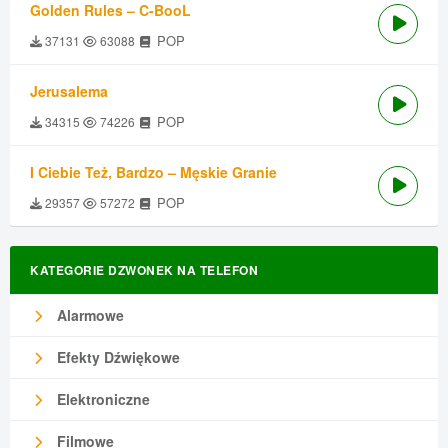
Golden Rules – C-BooL
POP
37131
63088
Jerusalema
POP
34315
74226
I Ciebie Też, Bardzo – Męskie Granie
POP
29357
57272
KATEGORIE DZWONEK NA TELEFON
Alarmowe
Efekty Dźwiękowe
Elektroniczne
Filmowe