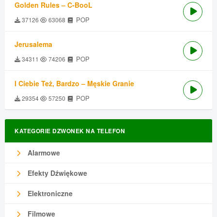
Golden Rules – C-BooL
POP
37126
63068
Jerusalema
POP
34311
74206
I Ciebie Też, Bardzo – Męskie Granie
POP
29354
57250
KATEGORIE DZWONEK NA TELEFON
Alarmowe
Efekty Dźwiękowe
Elektroniczne
Filmowe