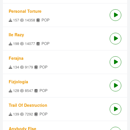
Personal Torture
POP
157
14358
Ile Razy
POP
198
14077
Ferajna
POP
134
9179
Fizjologia
POP
128
8547
Trail Of Destruction
POP
139
7292
Anybody Else