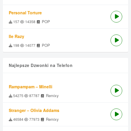
Personal Torture
POP
157
14358
Ile Razy
POP
198
14077
Najlepsze Dzwonki na Telefon
Rampampam – Minelli
Remixy
54275
87787
Stranger – Olivia Addams
Remixy
46584
77973