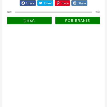
Share
Tweet
Save
Share
00:00
00:00
GRAĆ