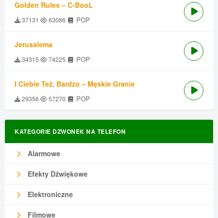
Golden Rules – C-BooL
POP
37131
63086
Jerusalema
POP
34315
74225
I Ciebie Też, Bardzo – Męskie Granie
POP
29356
57270
KATEGORIE DZWONEK NA TELEFON
Alarmowe
Efekty Dźwiękowe
Elektroniczne
Filmowe