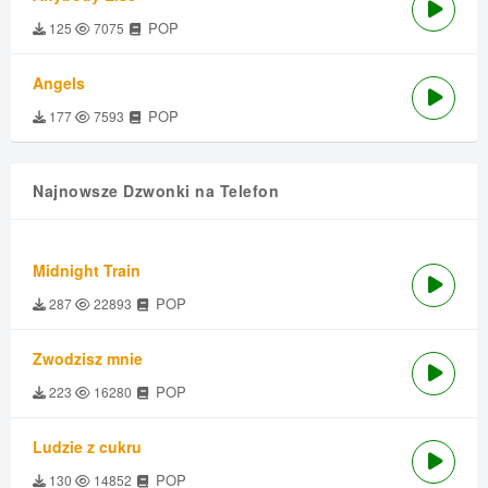
POP
125
7075
Angels
POP
177
7593
Najnowsze Dzwonki na Telefon
Midnight Train
POP
287
22893
Zwodzisz mnie
POP
223
16280
Ludzie z cukru
POP
130
14852