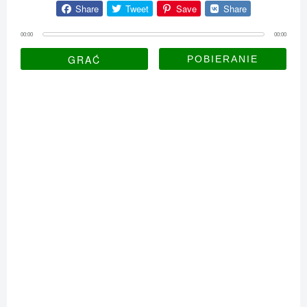
Share
Tweet
Save
Share
00:00
00:00
GRAĆ