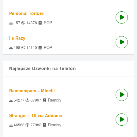
Personal Torture
POP
157
14378
Ile Razy
POP
198
14110
Najlepsze Dzwonki na Telefon
Rampampam – Minelli
Remixy
54277
87807
Stranger – Olivia Addams
Remixy
46588
77982