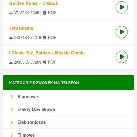
Golden Rules – C-BooL
POP
37129
63081
Jerusalema
POP
34314
74219
I Ciebie Też, Bardzo – Męskie Granie
POP
29355
57263
KATEGORIE DZWONEK NA TELEFON
Alarmowe
Efekty Dźwiękowe
Elektroniczne
Filmowe