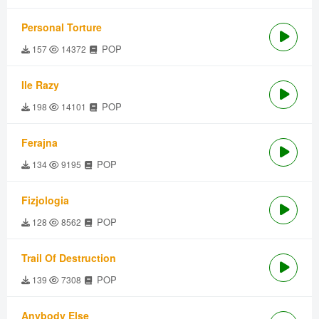
Personal Torture
POP
157
14372
Ile Razy
POP
198
14101
Ferajna
POP
134
9195
Fizjologia
POP
128
8562
Trail Of Destruction
POP
139
7308
Anybody Else