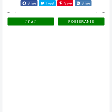
Share
Tweet
Save
Share
00:00
00:00
GRAĆ