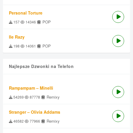
Personal Torture
POP
157
14346
Ile Razy
POP
198
14061
Najlepsze Dzwonki na Telefon
Rampampam – Minelli
Remixy
54269
87778
Stranger – Olivia Addams
Remixy
46582
77966