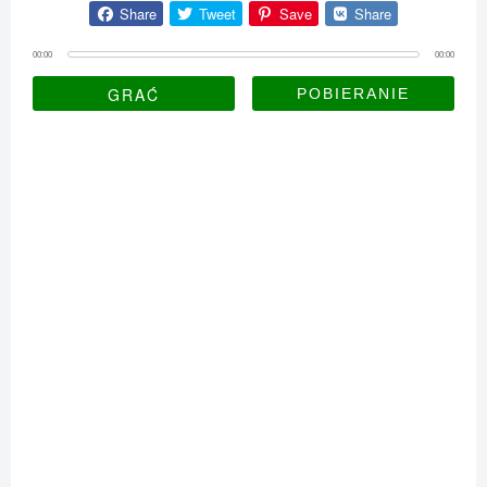
Share
Tweet
Save
Share
00:00
00:00
GRAĆ