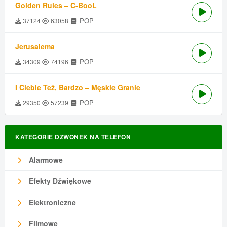
Golden Rules – C-BooL
POP
37124
63058
Jerusalema
POP
34309
74196
I Ciebie Też, Bardzo – Męskie Granie
POP
29350
57239
KATEGORIE DZWONEK NA TELEFON
Alarmowe
Efekty Dźwiękowe
Elektroniczne
Filmowe