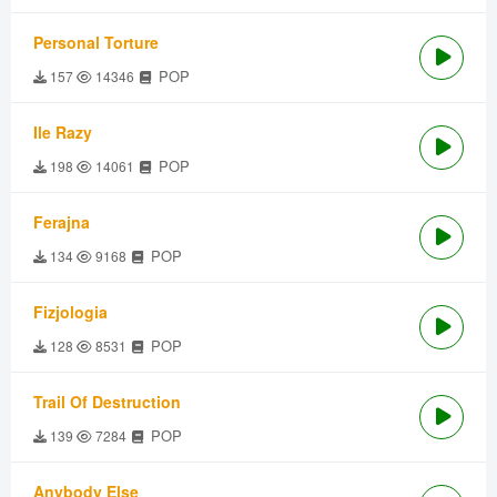
Personal Torture
POP
157
14346
Ile Razy
POP
198
14061
Ferajna
POP
134
9168
Fizjologia
POP
128
8531
Trail Of Destruction
POP
139
7284
Anybody Else