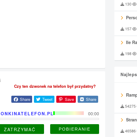
130
Perso
157
Ile R
198
Najlep
ć
Czy ten dzwonek na telefon był przydatny?
Ramp
Share
Tweet
Save
Share
54275
ONKINATELEFON.PL
00:00
Stran
ZATRZYMAĆ
46586