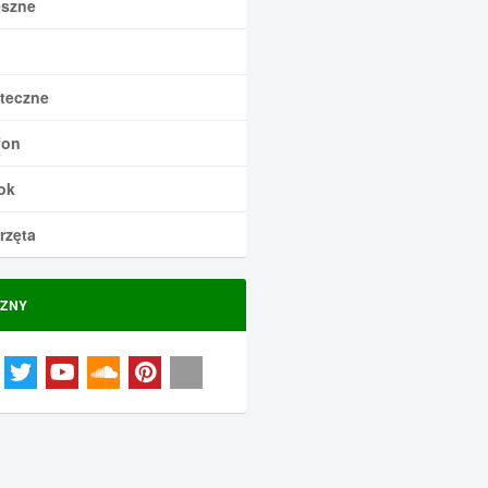
szne
teczne
fon
ok
rzęta
ZNY