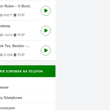
en Rules – C-BooL
POP
63077
salema
POP
74216
 Też, Bardzo – Męskie Granie
POP
57258
RIE DZWONEK NA TELEFON
mowe
ty Dźwiękowe
troniczne