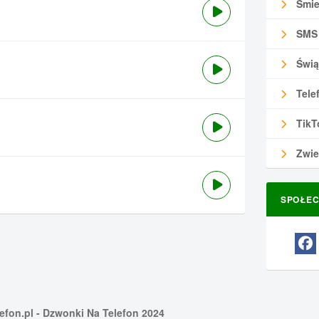
Śmie
SMS
Świą
Tele
TikT
Zwie
SPOŁEC
efon.pl
- Dzwonki Na Telefon 2024