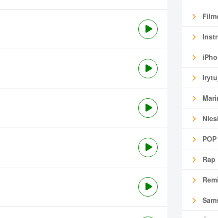
Film
Inst
iPho
Irytu
Mari
Nies
POP
Rap
Remi
Sam