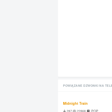
POWIĄZANE DZWONKI NA TEL
Midnight Train
POP
287
22868