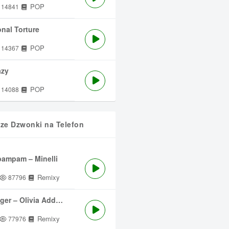
POP
14841
nal Torture
POP
14367
azy
POP
14088
sze Dzwonki na Telefon
ampam – Minelli
Remixy
87796
ger – Olivia Addams
Remixy
77976