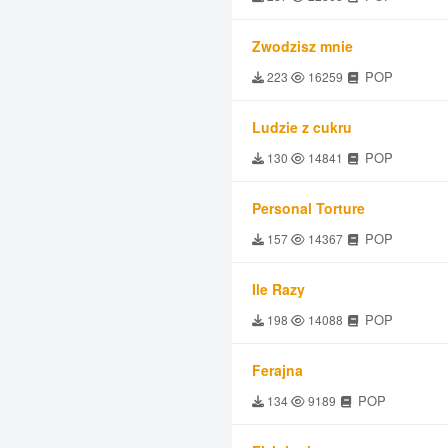
Zwodzisz mnie
POP
223
16259
Ludzie z cukru
POP
130
14841
Personal Torture
POP
157
14367
Ile Razy
POP
198
14088
Ferajna
POP
134
9189