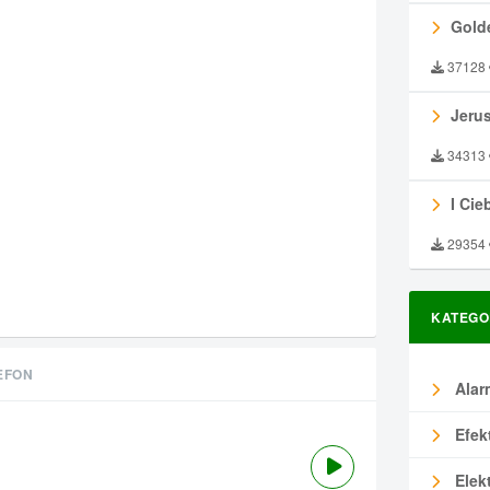
Gold
37128
Jeru
34313
I Ciebie
29354
KATEGO
EFON
Alar
Efek
Elek