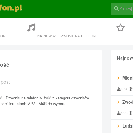
FON
NAJNOWSZE DZWONKI NA TELEFON
Najnow
łość
Midni
 post
287
ć . Dzwonki na telefon Miłość z kategorii dzwonków
Zwod
kości formatach MP3 i M4R do wyboru.
223
Ludzi