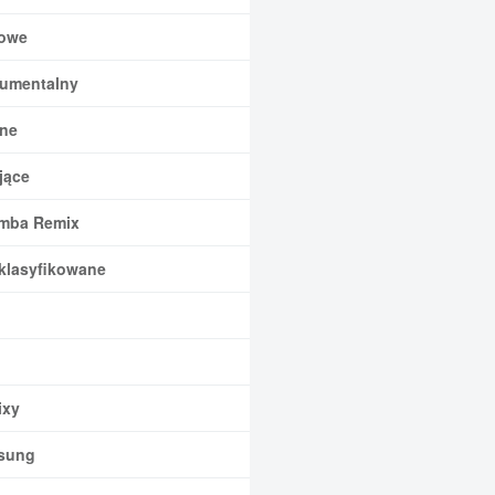
owe
rumentalny
ne
jące
mba Remix
klasyfikowane
xy
sung