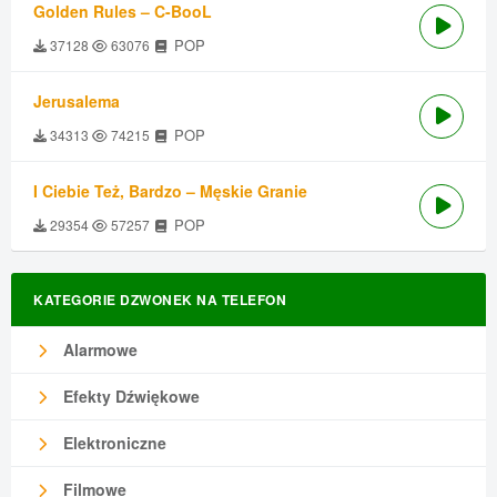
Golden Rules – C-BooL
POP
37128
63076
Jerusalema
POP
34313
74215
I Ciebie Też, Bardzo – Męskie Granie
POP
29354
57257
KATEGORIE DZWONEK NA TELEFON
Alarmowe
Efekty Dźwiękowe
Elektroniczne
Filmowe