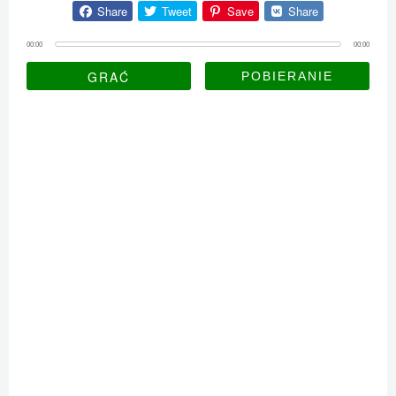
Share
Tweet
Save
Share
00:00
00:00
GRAĆ