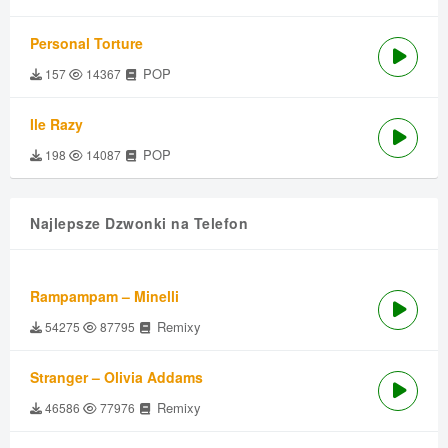
Personal Torture
POP
157
14367
Ile Razy
POP
198
14087
Najlepsze Dzwonki na Telefon
Rampampam – Minelli
Remixy
54275
87795
Stranger – Olivia Addams
Remixy
46586
77976