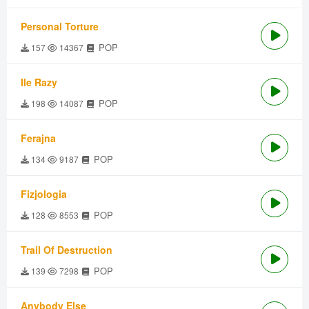
Personal Torture
POP
157
14367
Ile Razy
POP
198
14087
Ferajna
POP
134
9187
Fizjologia
POP
128
8553
Trail Of Destruction
POP
139
7298
Anybody Else