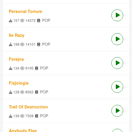
Personal Torture
POP
157
14372
Ile Razy
POP
198
14101
Ferajna
POP
134
9195
Fizjologia
POP
128
8562
Trail Of Destruction
POP
139
7308
Anybody Else