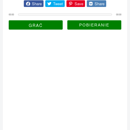
Share
Tweet
Save
Share
00:00
00:00
GRAĆ