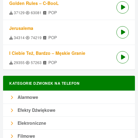
Golden Rules – C-BooL
POP
37129
63081
Jerusalema
POP
34314
74219
I Ciebie Też, Bardzo – Męskie Granie
POP
29355
57263
KATEGORIE DZWONEK NA TELEFON
Alarmowe
Efekty Dźwiękowe
Elektroniczne
Filmowe