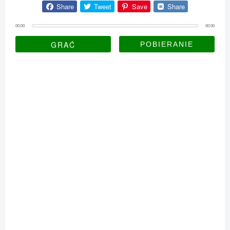
Share
Tweet
Save
Share
00:00
00:00
GRAĆ