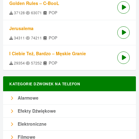
Golden Rules – C-BooL
POP
37128
63071
Jerusalema
POP
34311
74211
I Ciebie Też, Bardzo – Męskie Granie
POP
29354
57252
KATEGORIE DZWONEK NA TELEFON
Alarmowe
Efekty Dźwiękowe
Elektroniczne
Filmowe