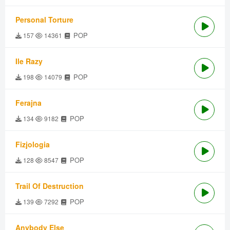
Personal Torture
POP
157
14361
Ile Razy
POP
198
14079
Ferajna
POP
134
9182
Fizjologia
POP
128
8547
Trail Of Destruction
POP
139
7292
Anybody Else