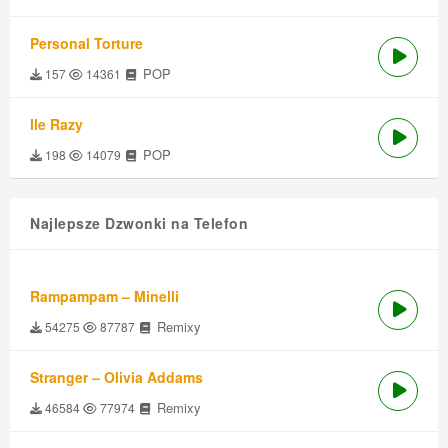
Personal Torture
POP
157
14361
Ile Razy
POP
198
14079
Najlepsze Dzwonki na Telefon
Rampampam – Minelli
Remixy
54275
87787
Stranger – Olivia Addams
Remixy
46584
77974