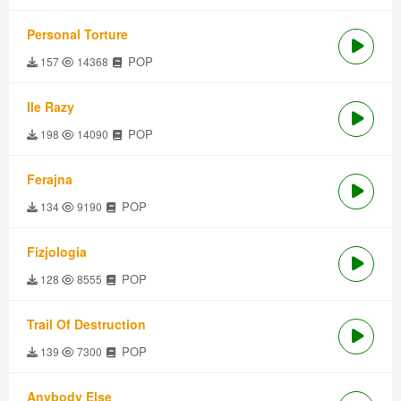
Personal Torture
POP
157
14368
Ile Razy
POP
198
14090
Ferajna
POP
134
9190
Fizjologia
POP
128
8555
Trail Of Destruction
POP
139
7300
Anybody Else