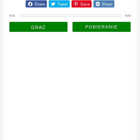
Share
Tweet
Save
Share
00:00
00:00
GRAĆ