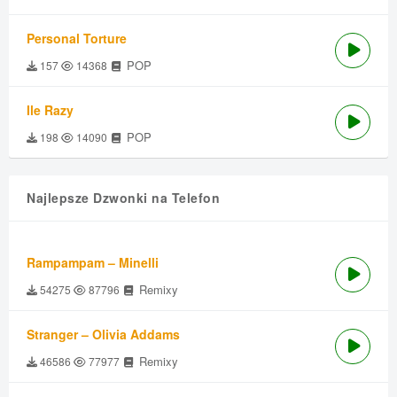
Personal Torture
POP
157
14368
Ile Razy
POP
198
14090
Najlepsze Dzwonki na Telefon
Rampampam – Minelli
Remixy
54275
87796
Stranger – Olivia Addams
Remixy
46586
77977