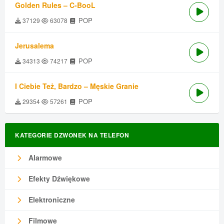
Golden Rules – C-BooL
POP
37129
63078
Jerusalema
POP
34313
74217
I Ciebie Też, Bardzo – Męskie Granie
POP
29354
57261
KATEGORIE DZWONEK NA TELEFON
Alarmowe
Efekty Dźwiękowe
Elektroniczne
Filmowe