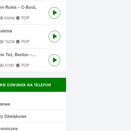
en Rules – C-BooL
POP
63094
salema
POP
74236
 Też, Bardzo – Męskie Granie
POP
57281
RIE DZWONEK NA TELEFON
mowe
ty Dźwiękowe
troniczne