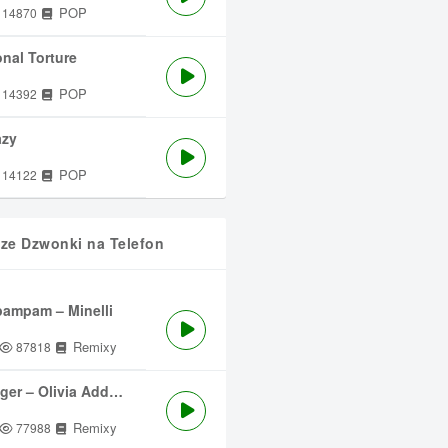
POP
14870
nal Torture
POP
14392
azy
POP
14122
sze Dzwonki na Telefon
ampam – Minelli
Remixy
87818
ger – Olivia Addams
Remixy
77988