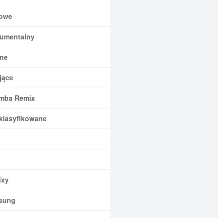
owe
rumentalny
ne
jące
mba Remix
klasyfikowane
xy
sung