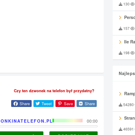
130
Perso
157
Ile R
198
Najlep
Czy ten dzwonek na telefon był przydatny?
Ramp
Share
Tweet
Save
Share
54280
Stran
ONKINATELEFON.PL
00:00
46591