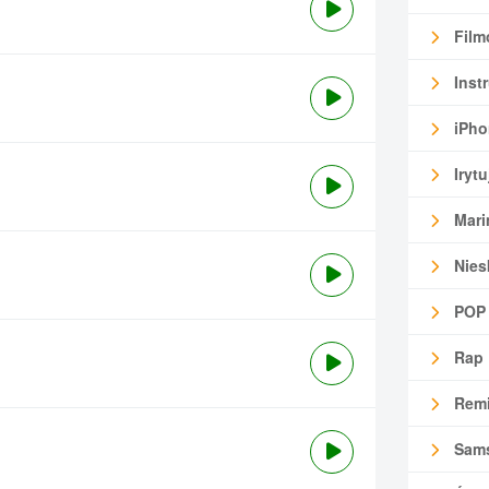
Film
Inst
iPho
Irytu
Mari
Nies
POP
Rap
Remi
Sam