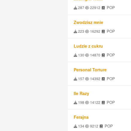
POP
287
22912
Zwodzisz mnie
POP
223
16292
Ludzie z cukru
POP
130
14870
Personal Torture
POP
157
14392
Ile Razy
POP
198
14122
Ferajna
POP
134
9212