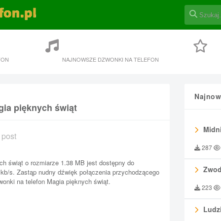
FON
NAJNOWSZE DZWONKI NA TELEFON
Najnow
gia pięknych świąt
Midni
 post
287
ch świąt o rozmiarze 1.38 MB jest dostępny do
Zwod
0 kb/s. Zastąp nudny dźwięk połączenia przychodzącego
onki na telefon Magia pięknych świąt.
223
Ludzi