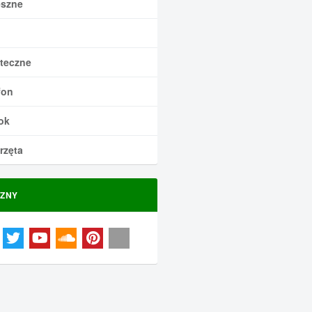
szne
teczne
fon
ok
rzęta
ZNY