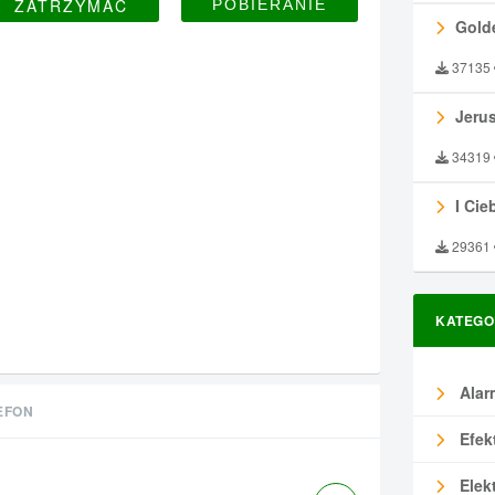
ZATRZYMAĆ
Gold
37135
Jeru
34319
I Ciebie
29361
KATEGO
Alar
EFON
Efek
Elek