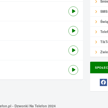
Śmie
SMS
Świą
Tele
TikT
Zwie
SPOŁEC
efon.pl
- Dzwonki Na Telefon 2024