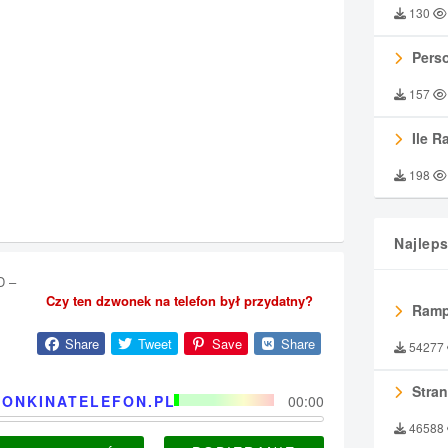
130
Perso
157
Ile R
198
Najlep
D –
Czy ten dzwonek na telefon był przydatny?
Ramp
Share
Tweet
Save
Share
54277
Stran
ONKINATELEFON.PL
00:00
46588