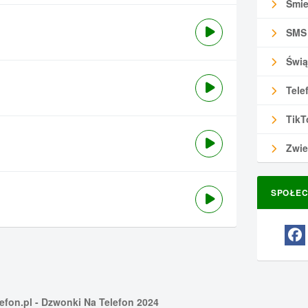
Śmie
SMS
Świą
Tele
TikT
Zwie
SPOŁEC
efon.pl
- Dzwonki Na Telefon 2024