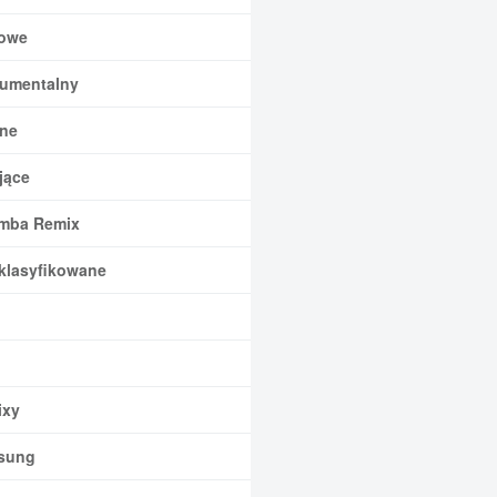
owe
rumentalny
ne
jące
mba Remix
klasyfikowane
xy
sung