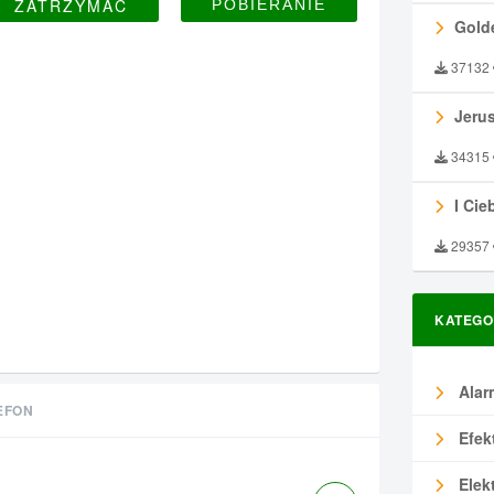
ZATRZYMAĆ
Gold
37132
Jeru
34315
I Ciebie
29357
KATEGO
Alar
EFON
Efek
Elek