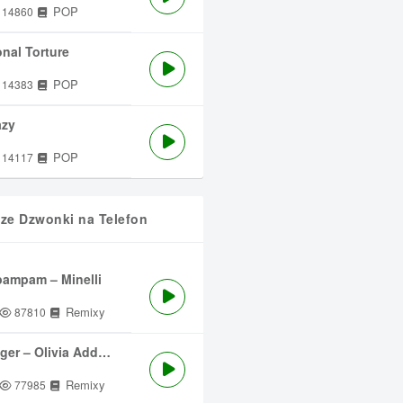
POP
14860
nal Torture
POP
14383
azy
POP
14117
sze Dzwonki na Telefon
ampam – Minelli
Remixy
87810
ger – Olivia Addams
Remixy
77985