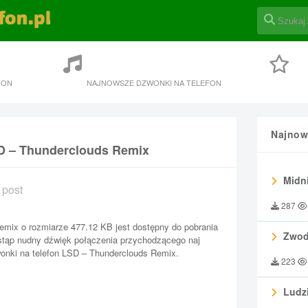
FON
NAJNOWSZE DZWONKI NA TELEFON
Najnow
SD – Thunderclouds Remix
Midni
 post
287
mix o rozmiarze 477.12 KB jest dostępny do pobrania
Zwod
astąp nudny dźwięk połączenia przychodzącego naj
onki na telefon LSD – Thunderclouds Remix.
223
Ludzi