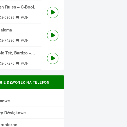
en Rules – C-BooL
POP
63089
salema
POP
74230
 Też, Bardzo – Męskie Granie
POP
57275
RIE DZWONEK NA TELEFON
mowe
ty Dźwiękowe
troniczne