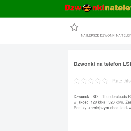
NAJLEPSZE DZWONKI NA TELE
Dzwonki na telefon L
Rate this
Dzwonek LSD – Thunderclouds Re
w jakości 128 kb/s i 320 kb/s. Z
Remixy ularniejszym obecnie dzw