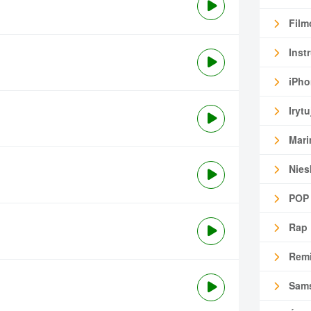
Film
Inst
iPho
Irytu
Mari
Nies
POP
Rap
Remi
Sam