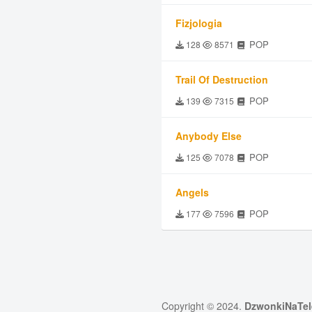
Fizjologia
POP
128
8571
Trail Of Destruction
POP
139
7315
Anybody Else
POP
125
7078
Angels
POP
177
7596
Copyright © 2024.
DzwonkiNaTel