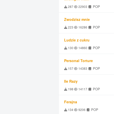
POP
287
22903
Zwodzisz mnie
POP
223
16286
Ludzie z cukru
POP
130
14860
Personal Torture
POP
157
14383
Ile Razy
POP
198
14117
Ferajna
POP
134
9206