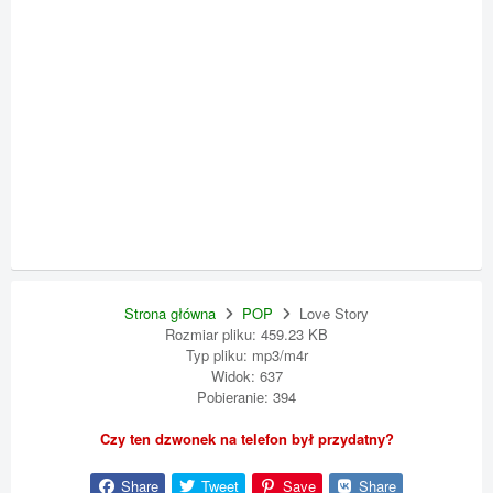
Strona główna
POP
Love Story
Rozmiar pliku: 459.23 KB
Typ pliku: mp3/m4r
Widok: 637
Pobieranie: 394
Czy ten dzwonek na telefon był przydatny?
Share
Tweet
Save
Share