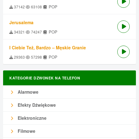
POP
37142
63108
Jerusalema
POP
34321
74247
I Ciebie Też, Bardzo – Męskie Granie
POP
29363
57298
KATEGORIE DZWONEK NA TELEFON
Alarmowe
Efekty Dźwiękowe
Elektroniczne
Filmowe