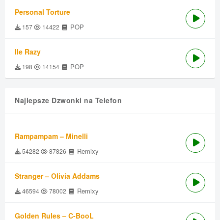
Personal Torture
POP
157
14422
Ile Razy
POP
198
14154
Najlepsze Dzwonki na Telefon
Rampampam – Minelli
Remixy
54282
87826
Stranger – Olivia Addams
Remixy
46594
78002
Golden Rules – C-BooL