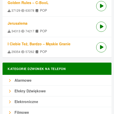
Golden Rules – C-BooL
POP
37129
63078
Jerusalema
POP
34313
74217
I Ciebie Też, Bardzo – Męskie Granie
POP
29354
57262
KATEGORIE DZWONEK NA TELEFON
Alarmowe
Efekty Dźwiękowe
Elektroniczne
Filmowe