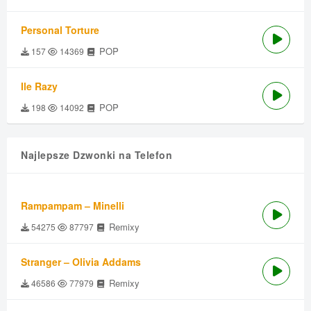
Personal Torture
POP
157
14369
Ile Razy
POP
198
14092
Najlepsze Dzwonki na Telefon
Rampampam – Minelli
Remixy
54275
87797
Stranger – Olivia Addams
Remixy
46586
77979