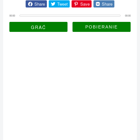
Share
Tweet
Save
Share
00:00
00:00
GRAĆ