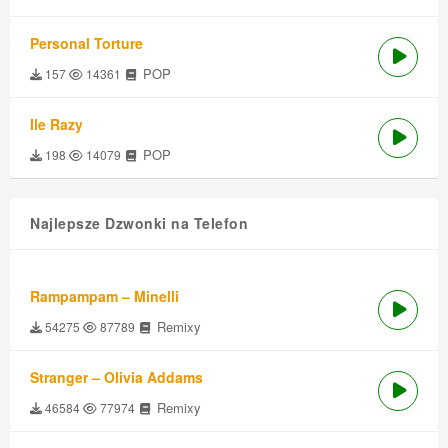
Personal Torture
POP
157
14361
Ile Razy
POP
198
14079
Najlepsze Dzwonki na Telefon
Rampampam – Minelli
Remixy
54275
87789
Stranger – Olivia Addams
Remixy
46584
77974