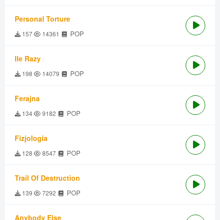
Personal Torture
POP
157
14361
Ile Razy
POP
198
14079
Ferajna
POP
134
9182
Fizjologia
POP
128
8547
Trail Of Destruction
POP
139
7292
Anybody Else