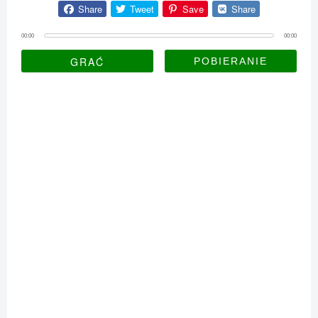
Share
Tweet
Save
Share
00:00
00:00
GRAĆ