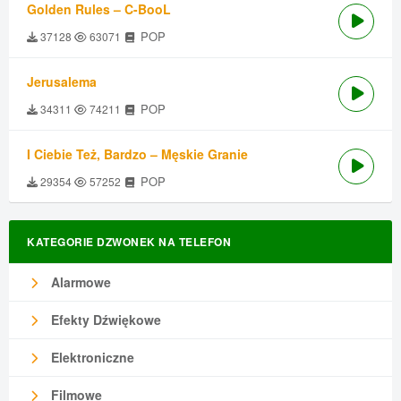
Golden Rules – C-BooL
POP
37128
63071
Jerusalema
POP
34311
74211
I Ciebie Też, Bardzo – Męskie Granie
POP
29354
57252
KATEGORIE DZWONEK NA TELEFON
Alarmowe
Efekty Dźwiękowe
Elektroniczne
Filmowe