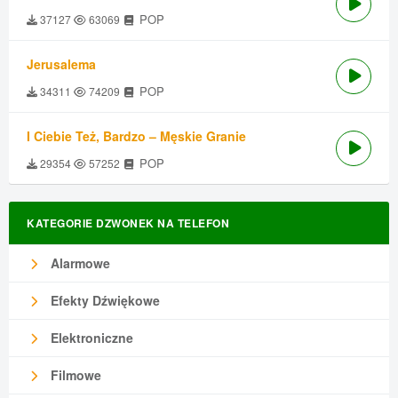
POP
37127
63069
Jerusalema
POP
34311
74209
I Ciebie Też, Bardzo – Męskie Granie
POP
29354
57252
KATEGORIE DZWONEK NA TELEFON
Alarmowe
Efekty Dźwiękowe
Elektroniczne
Filmowe