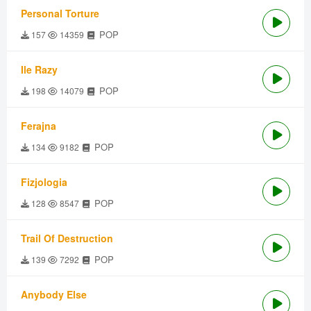
Personal Torture
POP
157
14359
Ile Razy
POP
198
14079
Ferajna
POP
134
9182
Fizjologia
POP
128
8547
Trail Of Destruction
POP
139
7292
Anybody Else