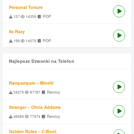
Personal Torture
POP
157
14359
Ile Razy
POP
198
14079
Najlepsze Dzwonki na Telefon
Rampampam – Minelli
Remixy
54275
87787
Stranger – Olivia Addams
Remixy
46584
77974
Golden Rules – C-BooL