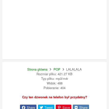
Strona główna
POP
LALALALA
Rozmiar pliku: 421.27 KB
Typ pliku: mp3/m4r
Widok: 488
Pobieranie: 404
Czy ten dzwonek na telefon był przydatny?
Share
Tweet
Save
Share