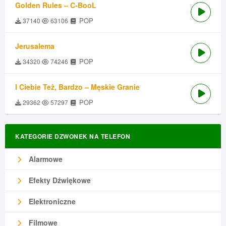
Golden Rules – C-BooL
POP
37140
63106
Jerusalema
POP
34320
74246
I Ciebie Też, Bardzo – Męskie Granie
POP
29362
57297
KATEGORIE DZWONEK NA TELEFON
Alarmowe
Efekty Dźwiękowe
Elektroniczne
Filmowe