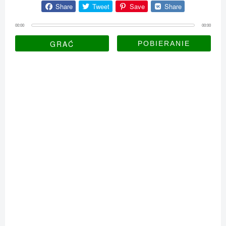
Share
Tweet
Save
Share
00:00
00:00
GRAĆ