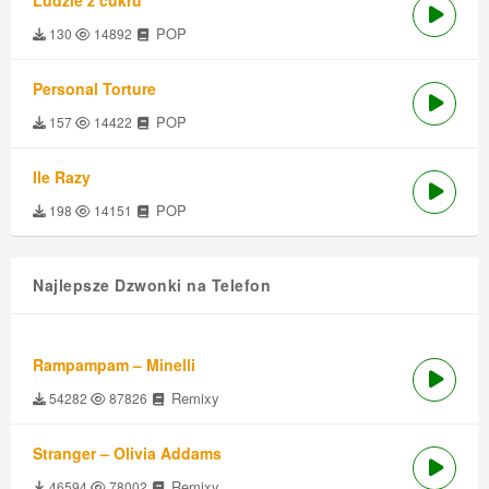
Ludzie z cukru
POP
130
14892
Personal Torture
POP
157
14422
Ile Razy
POP
198
14151
Najlepsze Dzwonki na Telefon
Rampampam – Minelli
Remixy
54282
87826
Stranger – Olivia Addams
Remixy
46594
78002