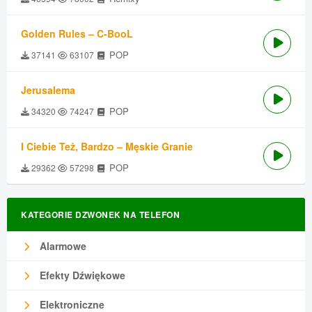
Golden Rules – C-BooL
POP
37141
63107
Jerusalema
POP
34320
74247
I Ciebie Też, Bardzo – Męskie Granie
POP
29362
57298
KATEGORIE DZWONEK NA TELEFON
Alarmowe
Efekty Dźwiękowe
Elektroniczne