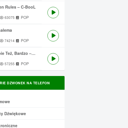
en Rules – C-BooL
POP
63075
salema
POP
74214
 Też, Bardzo – Męskie Granie
POP
57255
RIE DZWONEK NA TELEFON
mowe
ty Dźwiękowe
troniczne