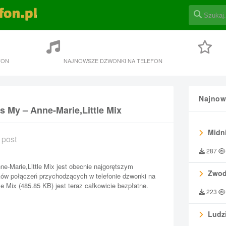
FON
NAJNOWSZE DZWONKI NA TELEFON
Najnow
s My – Anne-Marie,Little Mix
Midni
 post
287
e-Marie,Little Mix jest obecnie najgorętszym
Zwod
ów połączeń przychodzących w telefonie dzwonki na
le Mix (485.85 KB) jest teraz całkowicie bezpłatne.
223
Ludzi