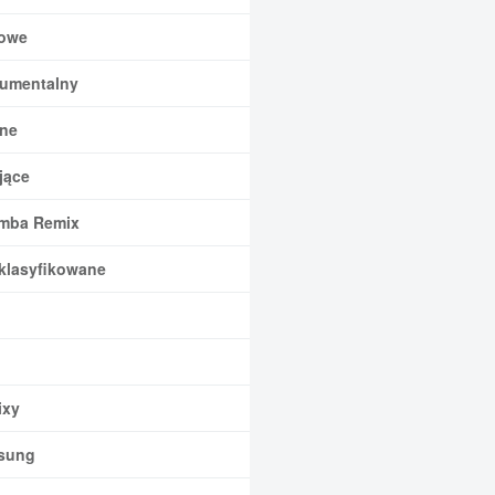
owe
rumentalny
ne
jące
mba Remix
klasyfikowane
xy
sung