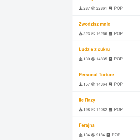
POP
287
22861
Zwodzisz mnie
POP
223
16256
Ludzie z cukru
POP
130
14835
Personal Torture
POP
157
14364
Ile Razy
POP
198
14082
Ferajna
POP
134
9184