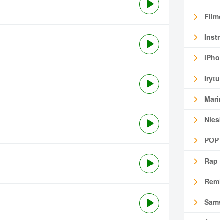
Film
Inst
iPho
Irytu
Mari
Nies
POP
Rap
Remi
Sam