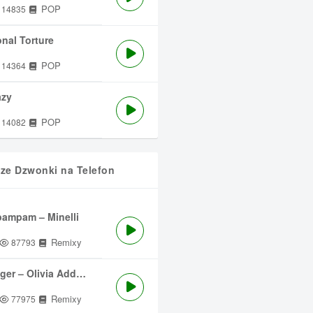
POP
14835
nal Torture
POP
14364
azy
POP
14082
sze Dzwonki na Telefon
ampam – Minelli
Remixy
87793
ger – Olivia Addams
Remixy
77975