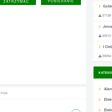
ZATRZYMAĆ
Gold
37128
Jeru
34312
I Ciebie
29354
KATEGO
Alar
EFON
Efek
Elek