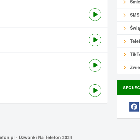
Śmie
SMS
Świą
Tele
TikT
Zwie
SPOŁEC
efon.pl
- Dzwonki Na Telefon 2024