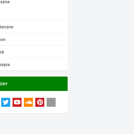
szne
teczne
fon
ok
rzęta
ZNY