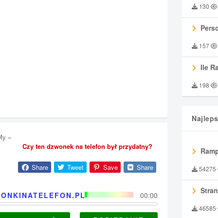
130
Perso
157
Ile R
198
Najlep
My –
Czy ten dzwonek na telefon był przydatny?
Ramp
Share
Tweet
Save
Share
54275
Stran
ONKINATELEFON.PL
00:00
46585