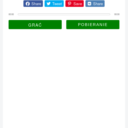
Share
Tweet
Save
Share
00:00
00:00
GRAĆ