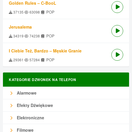
Golden Rules – C-BooL
POP
37135
63098
Jerusalema
POP
34319
74238
I Ciebie Też, Bardzo – Męskie Granie
POP
29361
57284
KATEGORIE DZWONEK NA TELEFON
Alarmowe
Efekty Dźwiękowe
Elektroniczne
Filmowe