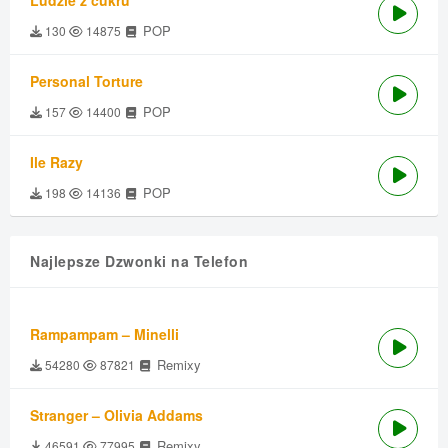
Ludzie z cukru
POP
130
14875
Personal Torture
POP
157
14400
Ile Razy
POP
198
14136
Najlepsze Dzwonki na Telefon
Rampampam – Minelli
Remixy
54280
87821
Stranger – Olivia Addams
Remixy
46591
77995