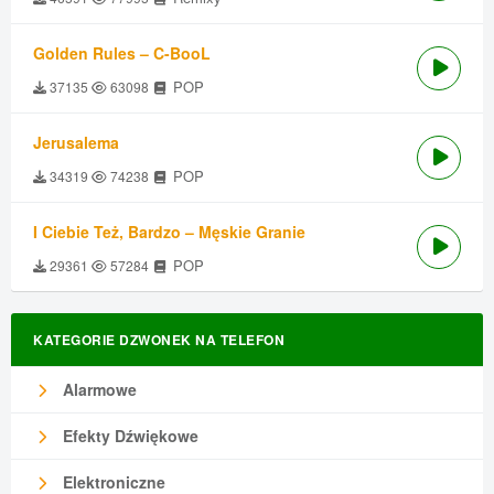
Golden Rules – C-BooL
POP
37135
63098
Jerusalema
POP
34319
74238
I Ciebie Też, Bardzo – Męskie Granie
POP
29361
57284
KATEGORIE DZWONEK NA TELEFON
Alarmowe
Efekty Dźwiękowe
Elektroniczne